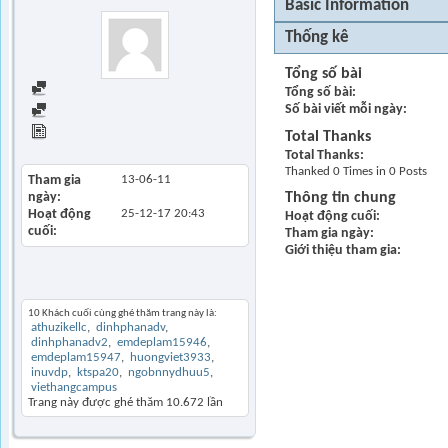
Basic Information
Thống kê
Tổng số bài
Find all posts
Tổng số bài
Số bài viết mỗi ngày
Find all started threads
View Articles
Total Thanks
Total Thanks
Thanked 0 Times in 0 Posts
Tham gia
13-06-11
ngày
Thông tin chung
Hoạt động
25-12-17
20:43
Hoạt động cuối
cuối
Tham gia ngày
Giới thiệu tham gia
Khách thăm gần đây
10 Khách cuối cùng ghé thăm trang này là:
athuzikellc
dinhphanadv
dinhphanadv2
emdeplam15946
emdeplam15947
huongviet3933
inuvdp
ktspa20
ngobnnydhuu5
viethangcampus
Trang này được ghé thăm
10.672
lần