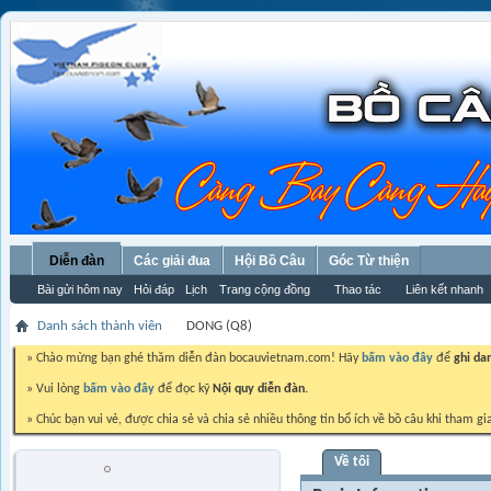
Diễn đàn
Các giải đua
Hội Bồ Câu
Góc Từ thiện
Bài gửi hôm nay
Hỏi đáp
Lịch
Trang cộng đồng
Thao tác
Liên kết nhanh
Danh sách thành viên
DONG (Q8)
» Chào mừng bạn ghé thăm diễn đàn bocauvietnam.com! Hãy
bấm vào đây
để
ghi da
» Vui lòng
bấm vào đây
để đọc kỹ
Nội quy diễn đàn.
» Chúc bạn vui vẻ, được chia sẻ và chia sẻ nhiều thông tin bổ ích về bồ câu khi tham gi
Về tôi
DONG (Q8)
Hội trưởng HQBCQ8