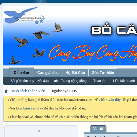
Diễn đàn
Các giải đua
Hội Bồ Câu
Góc Từ thiện
Bài gửi hôm nay
Hỏi đáp
Lịch
Trang cộng đồng
Thao tác
Liên kết nhanh
Danh sách thành viên
ngobnnydhuu5
» Chào mừng bạn ghé thăm diễn đàn bocauvietnam.com! Hãy
bấm vào đây
để
ghi da
» Vui lòng
bấm vào đây
để đọc kỹ
Nội quy diễn đàn.
» Chúc bạn vui vẻ, được chia sẻ và chia sẻ nhiều thông tin bổ ích về bồ câu khi tham gi
Về tôi
ngobnnydhuu5
Trứng