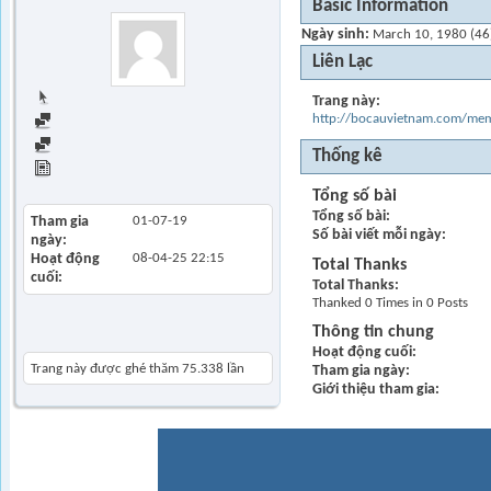
Basic Information
Ngày sinh
March 10, 1980 (46
Liên Lạc
Trang chủ
Trang này
http://bocauvietnam.com/m
Find all posts
Find all started threads
Thống kê
View Articles
Tổng số bài
Tổng số bài
Tham gia
01-07-19
Số bài viết mỗi ngày
ngày
Hoạt động
08-04-25
22:15
Total Thanks
cuối
Total Thanks
Thanked 0 Times in 0 Posts
Thông tin chung
Khách thăm gần đây
Hoạt động cuối
Trang này được ghé thăm
75.338
lần
Tham gia ngày
Giới thiệu tham gia