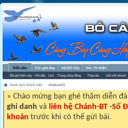
Diễn đàn
Các giải đua
Hội Bồ Câu
Góc Từ thiện
Bài gửi hôm nay
Hỏi đáp
Lịch
Trang cộng đồng
Thao tác
Liên kết nhanh
Danh sách thành viên
xinduvn03
» Chào mừng bạn ghé thăm diễn đ
ghi danh
và
liên hệ Chánh-BT -Số Đ
khoản
trước khi có thể gửi bài.