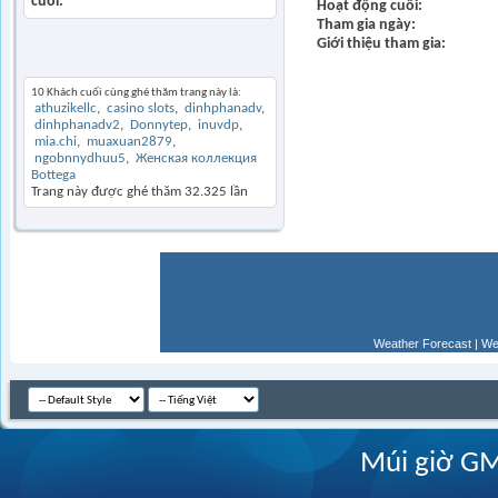
cuối
Hoạt động cuối
Tham gia ngày
Giới thiệu tham gia
Khách thăm gần đây
10 Khách cuối cùng ghé thăm trang này là:
athuzikellc
casino slots
dinhphanadv
dinhphanadv2
Donnytep
inuvdp
mia.chi
muaxuan2879
ngobnnydhuu5
Женская коллекция
Bottega
Trang này được ghé thăm
32.325
lần
Weather Forecast
|
We
Múi giờ GM