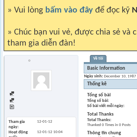
» Vui lòng
bấm vào đây
để đọc kỹ
N
» Chúc bạn vui vẻ, được chia sẻ và c
tham gia diễn đàn!
Về tôi
xinduvn03
Trứng
Basic Information
Ngày sinh
December 10, 1987 
Thống kê
Find all posts
Tổng số bài
Tổng số bài
Find all started threads
Số bài viết mỗi ngày
View Articles
Total Thanks
Total Thanks
Tham gia
12-01-12
Thanked 0 Times in 0 Posts
ngày
Hoạt động
12-01-12
10:04
Thông tin chung