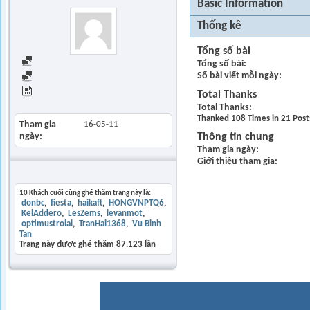
Basic Information
Thống kê
Tổng số bài
Find all posts
Tổng số bài
Số bài viết mỗi ngày
Find all started threads
View Articles
Total Thanks
Total Thanks
Thanked 108 Times in 21 Post
Tham gia
16-05-11
ngày
Thông tin chung
Tham gia ngày
Giới thiệu tham gia
Khách thăm gần đây
10 Khách cuối cùng ghé thăm trang này là:
donbc
fiesta
haikaft
HONGVNPTQ6
KelAddero
LesZems
levanmot
optimustrolai
TranHai1368
Vu Binh
Tan
Trang này được ghé thăm
87.123
lần