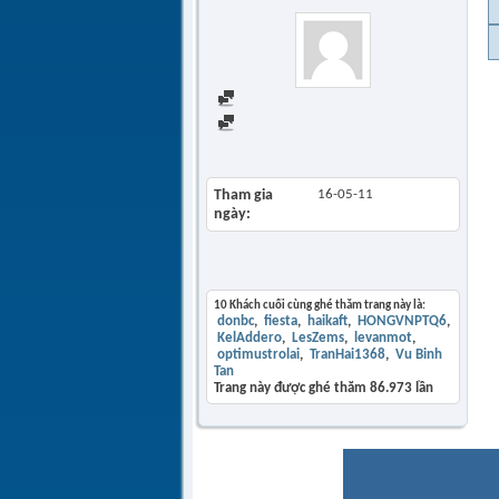
Find all posts
Find all started threads
View Articles
Tham gia
16-05-11
ngày
Khách thăm gần đây
10 Khách cuối cùng ghé thăm trang này là:
donbc
fiesta
haikaft
HONGVNPTQ6
KelAddero
LesZems
levanmot
optimustrolai
TranHai1368
Vu Binh
Tan
Trang này được ghé thăm
86.973
lần