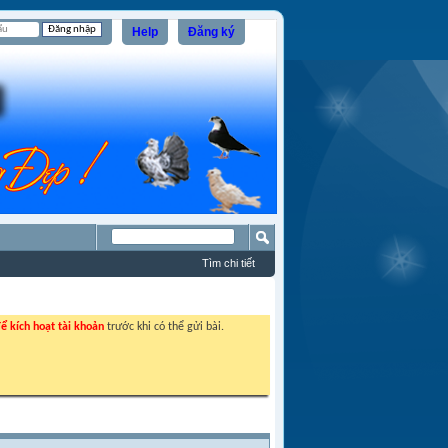
Help
Đăng ký
Tìm chi tiết
ể kích hoạt tài khoản
trước khi có thể gửi bài.