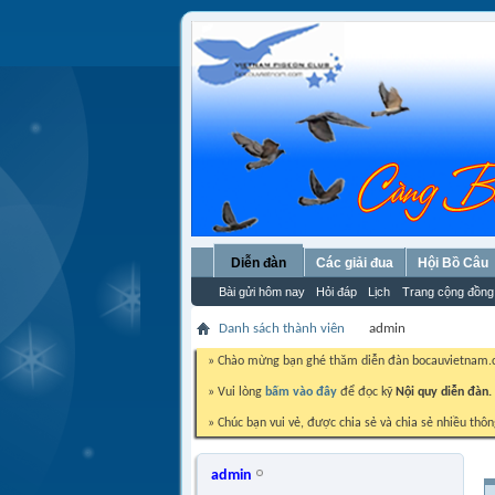
Diễn đàn
Các giải đua
Hội Bồ Câu
Bài gửi hôm nay
Hỏi đáp
Lịch
Trang cộng đồng
Danh sách thành viên
admin
» Chào mừng bạn ghé thăm diễn đàn bocauvietnam
» Vui lòng
bấm vào đây
để đọc kỹ
Nội quy diễn đàn.
» Chúc bạn vui vẻ, được chia sẻ và chia sẻ nhiều thôn
admin
Administrator