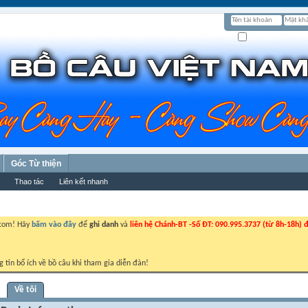
Ghi nhớ?
Góc Từ thiện
Thao tác
Liên kết nhanh
.com! Hãy
bấm vào đây
để
ghi danh
và
liên hệ Chánh-BT -Số ĐT: 090.995.3737 (từ 8h-18h) đ
g tin bổ ích về bồ câu khi tham gia diễn đàn!
Về tôi