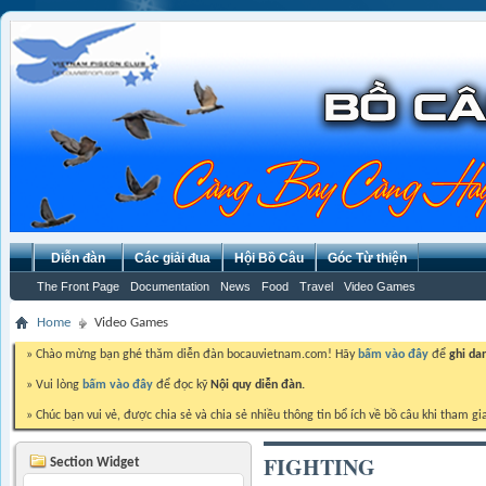
Diễn đàn
Các giải đua
Hội Bồ Câu
Góc Từ thiện
The Front Page
Documentation
News
Food
Travel
Video Games
Home
Video Games
» Chào mừng bạn ghé thăm diễn đàn bocauvietnam.com! Hãy
bấm vào đây
để
ghi da
» Vui lòng
bấm vào đây
để đọc kỹ
Nội quy diễn đàn.
» Chúc bạn vui vẻ, được chia sẻ và chia sẻ nhiều thông tin bổ ích về bồ câu khi tham gi
FIGHTING
Section Widget