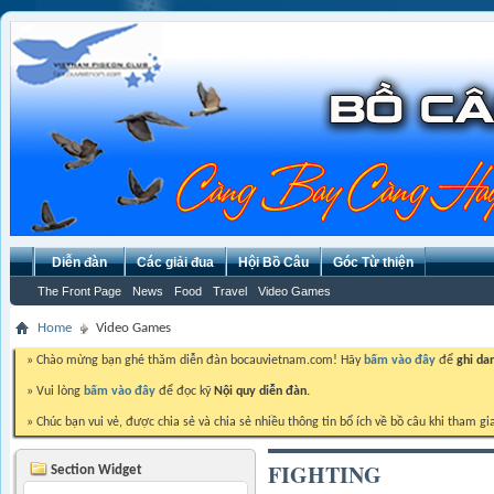
Diễn đàn
Các giải đua
Hội Bồ Câu
Góc Từ thiện
The Front Page
News
Food
Travel
Video Games
Home
Video Games
» Chào mừng bạn ghé thăm diễn đàn bocauvietnam.com! Hãy
bấm vào đây
để
ghi da
» Vui lòng
bấm vào đây
để đọc kỹ
Nội quy diễn đàn.
» Chúc bạn vui vẻ, được chia sẻ và chia sẻ nhiều thông tin bổ ích về bồ câu khi tham gi
FIGHTING
Section Widget