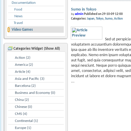
Documentation
Sumo in Tokyo
Food
by
admin
Published on 29-10-09 12:00
News
Categories:
Japan
Tokyo
Sumo
Action
Travel
Video Games
Sed ut perspicia
voluptatem accusantium doloremqu
Categories Widget (Show All)
ipsa quae ab illo inventore veritatis 
explicabo. Nemo enim ipsam voluptat
Action (2)
aut fugit, sed quia consequuntur ma
America (2)
sequi nesciunt. Neque porro quisquam
amet, consectetur, adipisci velit, 
Article (4)
incidunt ut labore et dolore magna
Asia and Pacific (3)
...
Barcelona (2)
Business and Economy (0)
China (2)
Chinese (0)
CMS (4)
Continental (1)
Europe (1)