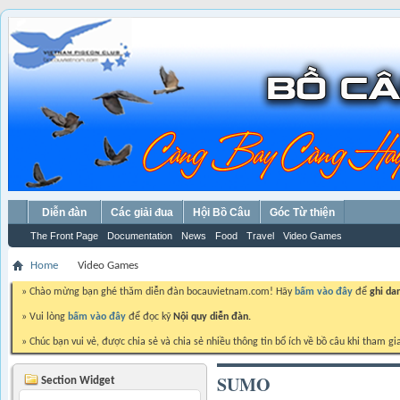
Diễn đàn
Các giải đua
Hội Bồ Câu
Góc Từ thiện
The Front Page
Documentation
News
Food
Travel
Video Games
Home
Video Games
» Chào mừng bạn ghé thăm diễn đàn bocauvietnam.com! Hãy
bấm vào đây
để
ghi da
» Vui lòng
bấm vào đây
để đọc kỹ
Nội quy diễn đàn.
» Chúc bạn vui vẻ, được chia sẻ và chia sẻ nhiều thông tin bổ ích về bồ câu khi tham gi
SUMO
Section Widget