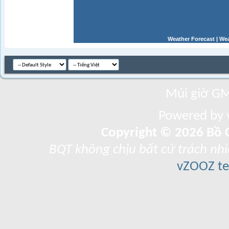
Weather Forecast
|
Wea
Múi giờ GM
Powered by v
Copyright © 2026 Bồ C
BQT không chịu bất cứ trách nhi
vZOOZ 