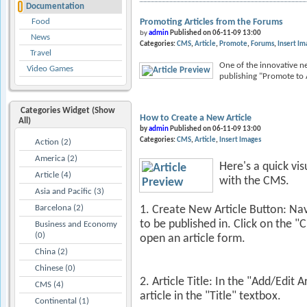
Documentation
Food
Promoting Articles from the Forums
by
admin
Published on 06-11-09 13:00
News
Categories:
CMS
Article
Promote
Forums
Insert Im
Travel
One of the innovative ne
Video Games
publishing "Promote to Ar
Categories Widget (Show
How to Create a New Article
All)
by
admin
Published on 06-11-09 13:00
Categories:
CMS
Article
Insert Images
Action (2)
America (2)
Here's a quick vi
Article (4)
with the CMS.
Asia and Pacific (3)
Barcelona (2)
1. Create New Article Button: Nav
to be published in. Click on the "
Business and Economy
(0)
open an article form.
China (2)
Chinese (0)
2. Article Title: In the "Add/Edit A
CMS (4)
article in the "Title" textbox.
Continental (1)