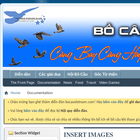
Diễn đàn
Các giải đua
Hội Bồ Câu
Góc Từ thiện
The Front Page
Documentation
News
Food
Travel
Video Games
Home
Documentation
» Chào mừng bạn ghé thăm diễn đàn bocauvietnam.com! Hãy
bấm vào đây
để
ghi da
» Vui lòng
bấm vào đây
để đọc kỹ
Nội quy diễn đàn.
» Chúc bạn vui vẻ, được chia sẻ và chia sẻ nhiều thông tin bổ ích về bồ câu khi tham gi
INSERT IMAGES
Section Widget