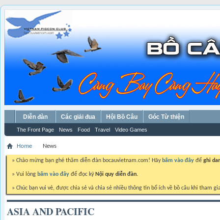
Diễn đàn
Các giải đua
Hội Bồ Câu
Góc Từ thiện
The Front Page
News
Food
Travel
Video Games
Home
News
» Chào mừng bạn ghé thăm diễn đàn bocauvietnam.com! Hãy
bấm vào đây
để
ghi da
» Vui lòng
bấm vào đây
để đọc kỹ
Nội quy diễn đàn.
» Chúc bạn vui vẻ, được chia sẻ và chia sẻ nhiều thông tin bổ ích về bồ câu khi tham gi
ASIA AND PACIFIC