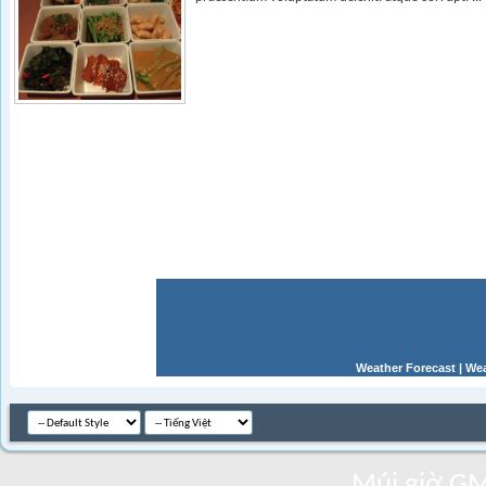
Weather Forecast
|
Wea
Múi giờ GM