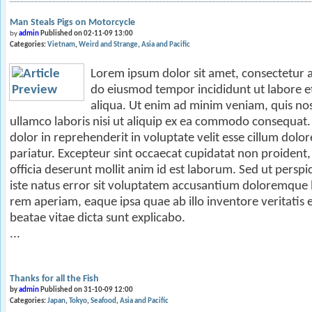
Man Steals Pigs on Motorcycle
by
admin
Published on 02-11-09 13:00
Categories:
Vietnam
Weird and Strange
Asia and Pacific
Lorem ipsum dolor sit amet, consectetur ad
do eiusmod tempor incididunt ut labore 
aliqua. Ut enim ad minim veniam, quis nos
ullamco laboris nisi ut aliquip ex ea commodo consequat. 
dolor in reprehenderit in voluptate velit esse cillum dolor
pariatur. Excepteur sint occaecat cupidatat non proident, 
officia deserunt mollit anim id est laborum. Sed ut perspi
iste natus error sit voluptatem accusantium doloremque
rem aperiam, eaque ipsa quae ab illo inventore veritatis e
beatae vitae dicta sunt explicabo.
...
Thanks for all the Fish
by
admin
Published on 31-10-09 12:00
Categories:
Japan
Tokyo
Seafood
Asia and Pacific