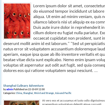
Lorem ipsum dolor sit amet, consectetur a
do eiusmod tempor incididunt ut labore
aliqua. Ut enim ad minim veniam, quis n
ullamco laboris nisi ut aliquip ex ea c
Duis aute irure dolor in reprehenderit in
cillum dolore eu fugiat nulla pariatur. Ex
occaecat cupidatat non proident, sunt in 
deserunt mollit anim id est laborum." "Sed ut perspiciati
natus error sit voluptatem accusantium doloremque lau
aperiam, eaque ipsa quae ab illo inventore veritatis et qu
beatae vitae dicta sunt explicabo. Nemo enim ipsam vol
voluptas sit aspernatur aut odit aut fugit, sed quia cons
dolores eos qui ratione voluptatem sequi nesciunt. ...
Shanghai Culinary Adventure
by
admin
Published on 22-10-09 12:00
Categories:
China
Shanghai
Weird and Strange
Asia and Pacific
At vero eos et accusamus et iusto odio dignissimos
praesentium voluptatum deleniti atque corrupti ...