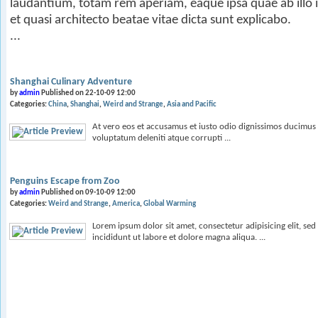
laudantium, totam rem aperiam, eaque ipsa quae ab illo i
et quasi architecto beatae vitae dicta sunt explicabo.
...
Shanghai Culinary Adventure
by
admin
Published on 22-10-09 12:00
Categories:
China
Shanghai
Weird and Strange
Asia and Pacific
At vero eos et accusamus et iusto odio dignissimos ducimus 
voluptatum deleniti atque corrupti ...
Penguins Escape from Zoo
by
admin
Published on 09-10-09 12:00
Categories:
Weird and Strange
America
Global Warming
Lorem ipsum dolor sit amet, consectetur adipisicing elit, s
incididunt ut labore et dolore magna aliqua. ...