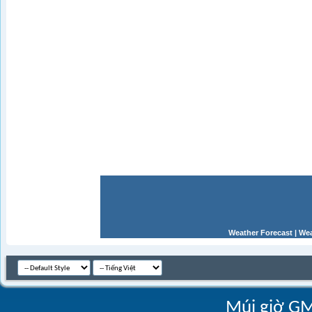
Weather Forecast
|
Wea
Múi giờ GM