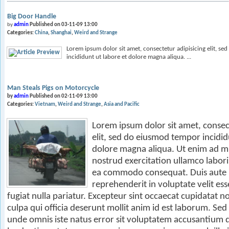
Big Door Handle
by
admin
Published on 03-11-09 13:00
Categories:
China
Shanghai
Weird and Strange
Lorem ipsum dolor sit amet, consectetur adipisicing elit, s
incididunt ut labore et dolore magna aliqua. ...
Man Steals Pigs on Motorcycle
by
admin
Published on 02-11-09 13:00
Categories:
Vietnam
Weird and Strange
Asia and Pacific
Lorem ipsum dolor sit amet, consect
elit, sed do eiusmod tempor incidid
dolore magna aliqua. Ut enim ad m
nostrud exercitation ullamco laboris
ea commodo consequat. Duis aute i
reprehenderit in voluptate velit ess
fugiat nulla pariatur. Excepteur sint occaecat cupidatat n
culpa qui officia deserunt mollit anim id est laborum. Sed 
unde omnis iste natus error sit voluptatem accusantium