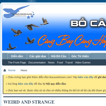
Diễn đàn
Các giải đua
Hội Bồ Câu
Góc Từ thiện
The Front Page
Documentation
News
Food
Travel
Video Games
Home
News
» Chào mừng bạn ghé thăm diễn đàn bocauvietnam.com! Hãy
bấm vào đây
để
ghi da
» Vui lòng
bấm vào đây
để đọc kỹ
Nội quy diễn đàn.
» Chúc bạn vui vẻ, được chia sẻ và chia sẻ nhiều thông tin bổ ích về bồ câu khi tham gi
WEIRD AND STRANGE