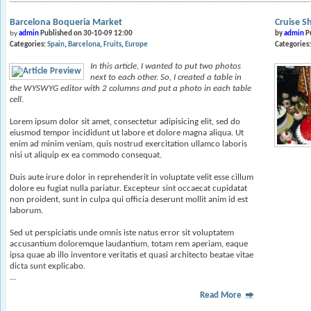
Barcelona Boqueria Market
Cruise S
by
admin
Published on 30-10-09 12:00
by
admin
P
Categories:
Spain
Barcelona
Fruits
Europe
Categories
In this article, I wanted to put two photos
next to each other. So, I created a table in
the WYSWYG editor with 2 columns and put a photo in each table
cell.
Lorem ipsum dolor sit amet, consectetur adipisicing elit, sed do
eiusmod tempor incididunt ut labore et dolore magna aliqua. Ut
enim ad minim veniam, quis nostrud exercitation ullamco laboris
nisi ut aliquip ex ea commodo consequat.
Duis aute irure dolor in reprehenderit in voluptate velit esse cillum
dolore eu fugiat nulla pariatur. Excepteur sint occaecat cupidatat
non proident, sunt in culpa qui officia deserunt mollit anim id est
laborum.
Sed ut perspiciatis unde omnis iste natus error sit voluptatem
accusantium doloremque laudantium, totam rem aperiam, eaque
ipsa quae ab illo inventore veritatis et quasi architecto beatae vitae
dicta sunt explicabo.
...
Read More