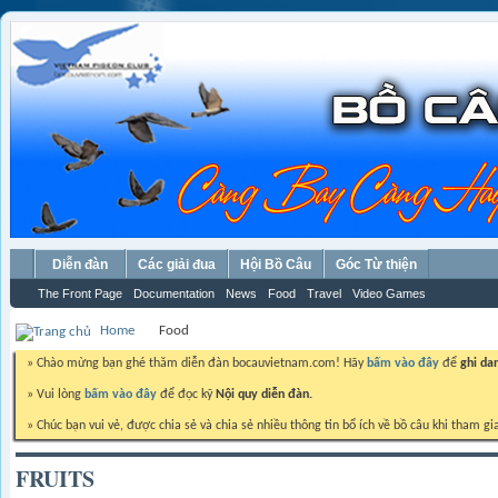
Diễn đàn
Các giải đua
Hội Bồ Câu
Góc Từ thiện
The Front Page
Documentation
News
Food
Travel
Video Games
Home
Food
» Chào mừng bạn ghé thăm diễn đàn bocauvietnam.com! Hãy
bấm vào đây
để
ghi da
» Vui lòng
bấm vào đây
để đọc kỹ
Nội quy diễn đàn.
» Chúc bạn vui vẻ, được chia sẻ và chia sẻ nhiều thông tin bổ ích về bồ câu khi tham gi
FRUITS