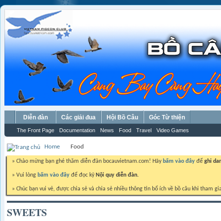
Diễn đàn
Các giải đua
Hội Bồ Câu
Góc Từ thiện
The Front Page
Documentation
News
Food
Travel
Video Games
Home
Food
» Chào mừng bạn ghé thăm diễn đàn bocauvietnam.com! Hãy
bấm vào đây
để
ghi da
» Vui lòng
bấm vào đây
để đọc kỹ
Nội quy diễn đàn.
» Chúc bạn vui vẻ, được chia sẻ và chia sẻ nhiều thông tin bổ ích về bồ câu khi tham gi
SWEETS