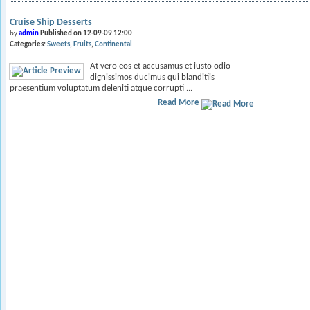
Cruise Ship Desserts
by
admin
Published on 12-09-09 12:00
Categories:
Sweets
Fruits
Continental
At vero eos et accusamus et iusto odio
dignissimos ducimus qui blanditiis
praesentium voluptatum deleniti atque corrupti ...
Read More