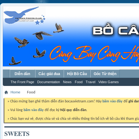
Diễn đàn
Các giải đua
Hội Bồ Câu
Góc Từ thiện
The Front Page
Documentation
News
Food
Travel
Video Games
Home
Food
» Chào mừng bạn ghé thăm diễn đàn bocauvietnam.com! Hãy
bấm vào đây
để
ghi da
» Vui lòng
bấm vào đây
để đọc kỹ
Nội quy diễn đàn.
» Chúc bạn vui vẻ, được chia sẻ và chia sẻ nhiều thông tin bổ ích về bồ câu khi tham gi
SWEETS