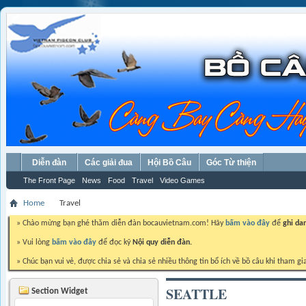
Diễn đàn
Các giải đua
Hội Bồ Câu
Góc Từ thiện
The Front Page
News
Food
Travel
Video Games
Home
Travel
» Chào mừng bạn ghé thăm diễn đàn bocauvietnam.com! Hãy
bấm vào đây
để
ghi da
» Vui lòng
bấm vào đây
để đọc kỹ
Nội quy diễn đàn.
» Chúc bạn vui vẻ, được chia sẻ và chia sẻ nhiều thông tin bổ ích về bồ câu khi tham gi
SEATTLE
Section Widget