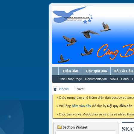
Diễn đàn
Các giải đua
Hội Bồ Câu
The Front Page
Documentation
News
Food
T
Home
Travel
» Chào mừng bạn ghé thăm diễn đàn bocauvietnam
» Vui lòng
bấm vào đây
để đọc kỹ
Nội quy diễn đàn.
» Chúc bạn vui vẻ, được chia sẻ và chia sẻ nhiều thôn
SEA
Section Widget