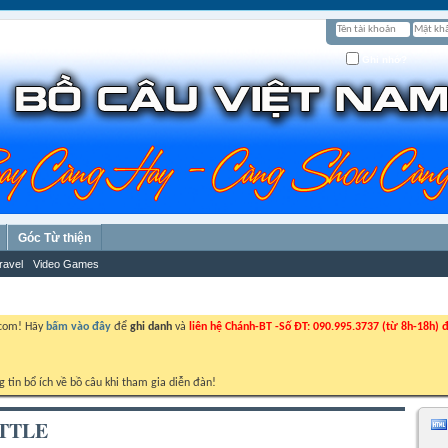
Ghi nhớ?
Góc Từ thiện
ravel
Video Games
.com! Hãy
bấm vào đây
để
ghi danh
và
liên hệ Chánh-BT -Số ĐT: 090.995.3737 (từ 8h-18h) đ
g tin bổ ích về bồ câu khi tham gia diễn đàn!
TTLE