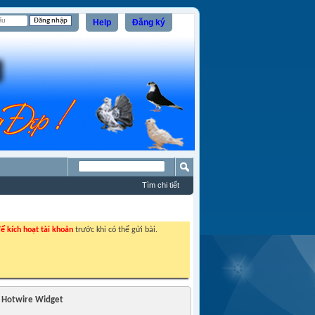
Help
Đăng ký
Tìm chi tiết
ể kích hoạt tài khoản
trước khi có thể gửi bài.
Hotwire Widget