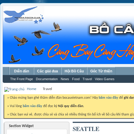
Diễn đàn
Các giải đua
Hội Bồ Câu
Góc Từ thiện
The Front Page
Documentation
News
Food
Travel
Video Games
Home
Travel
» Chào mừng bạn ghé thăm diễn đàn bocauvietnam.com! Hãy
bấm vào đây
để
ghi da
» Vui lòng
bấm vào đây
để đọc kỹ
Nội quy diễn đàn.
» Chúc bạn vui vẻ, được chia sẻ và chia sẻ nhiều thông tin bổ ích về bồ câu khi tham gi
Section Widget
SEATTLE