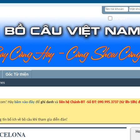
Ghi nhớ?
Góc Từ thiện
mes
.com! Hãy
bấm vào đây
để
ghi danh
và
liên hệ Chánh-BT -Số ĐT: 090.995.3737 (từ 8h-18h) đ
g tin bổ ích về bồ câu khi tham gia diễn đàn!
Ho
RCELONA