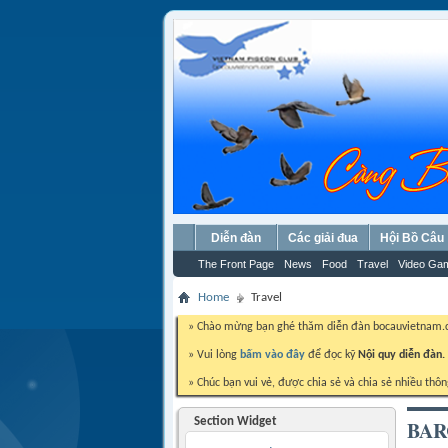
Diễn đàn
Các giải đua
Hội Bồ Câu
The Front Page
News
Food
Travel
Video Ga
Home
Travel
» Chào mừng bạn ghé thăm diễn đàn bocauvietnam
» Vui lòng
bấm vào đây
để đọc kỹ
Nội quy diễn đàn.
» Chúc bạn vui vẻ, được chia sẻ và chia sẻ nhiều thôn
Section Widget
BA