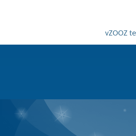
Powered by v
Copyright © 2026 Bồ C
BQT không chịu bất cứ trách nhi
vZOOZ 