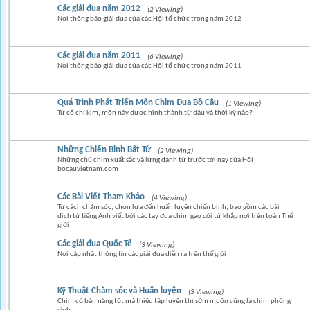
Các giải đua năm 2012
(2 Viewing)
Nơi thông báo giải đua của các Hội tổ chức trong năm 2012
Các giải đua năm 2011
(6 Viewing)
Nơi thông báo giải đua của các Hội tổ chức trong năm 2011
Quá Trình Phát Triển Môn Chim Đua Bồ Câu
(1 Viewing)
Từ cổ chí kim, môn này được hình thành từ đâu và thời kỳ nào?
Những Chiến Binh Bất Tử
(2 Viewing)
Những chú chim xuất sắc và lừng danh từ trước tới nay của Hội
bocauvietnam.com
Các Bài Viết Tham Khảo
(4 Viewing)
Từ cách chăm sóc, chọn lựa đến huấn luyện chiến binh, bao gồm các bài
dịch từ tiếng Anh viết bởi các tay đua chim gạo cội từ khắp nơi trên toàn Thế
giới
Các giải đua Quốc Tế
(3 Viewing)
Nơi cập nhật thông tin các giải đua diễn ra trên thế giới
Kỹ Thuật Chăm sóc và Huấn luyện
(3 Viewing)
Chim có bản năng tốt mà thiếu tập luyện thì sớm muộn cũng là chim phóng