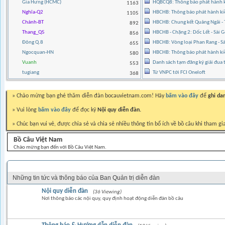
Gia Hưng (HCMC)
HQBCQ8: Thông báo phát hành ki
1163
Nghĩa-Q2
HBCHB: Thông báo phát hành ki
1105
Chánh-BT
HBCHB: Chung kết Quảng Ngãi 
892
Thang_Q5
HBCHB - Chặng 2: Dốc Lết - Sài
856
Đông Q.8
HBCHB: Vòng loại Phan Rang - 
655
Ngocquan-HN
HBCHB: Thông báo phát hành k
580
Vuanh
Danh sách tạm đăng ký giải đua
553
tugiang
Từ VNPC tới FCI Oneloft
368
» Chào mừng bạn ghé thăm diễn đàn bocauvietnam.com! Hãy
bấm vào đây
để
ghi da
» Vui lòng
bấm vào đây
để đọc kỹ
Nội quy diễn đàn.
» Chúc bạn vui vẻ, được chia sẻ và chia sẻ nhiều thông tin bổ ích về bồ câu khi tham gi
Bồ Câu Việt Nam
Chào mừng bạn đến với Bồ Câu Việt Nam.
THÔNG BÁO BAN QUẢN TRỊ DIỄN ĐÀN
Những tin tức và thông báo của Ban Quản trị diễn đàn
Nội quy diễn đàn
(36 Viewing)
Nơi thông báo các nội quy, quy định hoạt động diễn đàn bồ câu