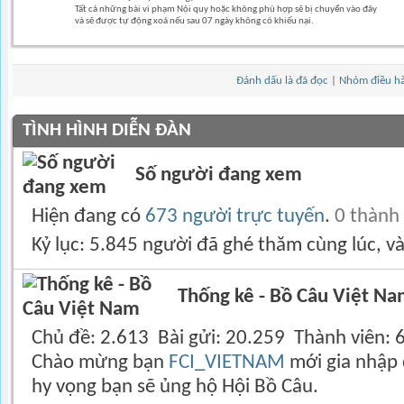
Tất cả những bài vi phạm Nội quy hoặc không phù hợp sẽ bị chuyển vào đây
và sẽ được tự động xoá nếu sau 07 ngày không có khiếu nại.
Đánh dấu là đã đọc
|
Nhóm điều h
TÌNH HÌNH DIỄN ĐÀN
Số người đang xem
Hiện đang có
673 người trực tuyến
.
0 thành
Kỷ lục: 5.845 người đã ghé thăm cùng lúc, v
Thống kê - Bồ Câu Việt N
Chủ đề
2.613
Bài gửi
20.259
Thành viên
Chào mừng bạn
FCI_VIETNAM
mới gia nhập 
hy vọng bạn sẽ ủng hộ Hội Bồ Câu.