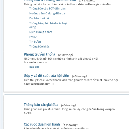
Thông báo & Hướng dẫn diễn đàn
(19 Viewing)
Thông tin bổ ích cho thành viên cần tham khảo và tham gia diễn đàn
Thông báo của BQT diễn đàn
Hướng dẫn sử dụng diễn đàn
Dự báo thời tiết
Thông báo phát hành các loại
kiềng
Dịch cúm gia cầm
Hỷ sự
Tin buồn
Thông báo khác
Phòng truyền thống
(2 Viewing)
Những sự kiện nỗi bật và những hình ảnh đặt biệt của Hội
bocauvietnam.com
Báo chí
Góp ý và đề xuất của hội viên
(4 Viewing)
Tiếp thu ý kiến của các thành viên trong hội và đưa ra đề xuát làm cho hội
ngày càng mạnh hơn!!!
BỒ CÂU ĐUA
Thông báo các giải đua
(4 Viewing)
Thông báo các giải đua miền Đông, miền Tây, các giải đua trong và ngoài
nước.
Các cuộc đua hiện hành
(6 Viewing)
Bấm vào để xem các cuộc đua sắp hay đang diễn ra