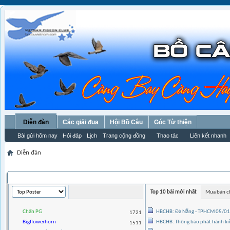
Diễn đàn
Các giải đua
Hội Bồ Câu
Góc Từ thiện
Bài gửi hôm nay
Hỏi đáp
Lịch
Trang cộng đồng
Thao tác
Liên kết nhanh
Diễn đàn
THỐNG KÊ THÀNH VIÊN
Top 10 bài mới nhất
Mua bán c
Chấn PG
HBCHB: Đà Nẵng - TPHCM 05/0
1721
Bigflowerhorn
HBCHB: Thông báo phát hành kiề
1511