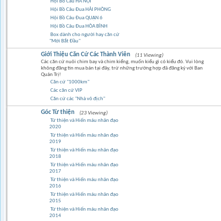
Hội Bồ Câu HÀ NỘI
Hội Bồ Câu Đua HẢI PHÒNG
Hội Bồ Câu Đua QUẬN 6
Hội Bồ Câu Đua HÒA BÌNH
Box dành cho người hay căn cứ
"Mới Bắt Đầu"
Giới Thiệu Căn Cứ Các Thành Viên
(11 Viewing)
Các căn cứ nuôi chim bay và chim kiểng, muốn kiểu gì có kiểu đó. Vui lòng
không đăng tin mua bán tại đây, trừ những trường hợp đã đăng ký với Ban
Quản Trị!
Căn cứ "1000km"
Các căn cứ VIP
Căn cứ các "Nhà vô địch"
Góc Từ thiện
(23 Viewing)
Từ thiện và Hiến máu nhân đạo
2020
Từ thiện và Hiến máu nhân đạo
2019
Từ thiện và Hiến máu nhân đạo
2018
Từ thiện và Hiến máu nhân đạo
2017
Từ thiện và Hiến máu nhân đạo
2016
Từ thiện và Hiến máu nhân đạo
2015
Từ thiện và Hiến máu nhân đạo
2014