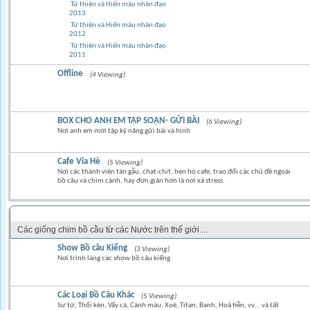
Từ thiện và Hiến máu nhân đạo
2013
Từ thiện và Hiến máu nhân đạo
2012
Từ thiện và Hiến máu nhân đạo
2011
Offline
(4 Viewing)
BOX CHO ANH EM TẬP SOẠN- GỬI BÀI
(6 Viewing)
Nơi anh em mới tập kỹ năng gửi bài và hình
Cafe Vỉa Hè
(5 Viewing)
Nơi các thành viên tán gẫu, chat-chit, hẹn hò cafe, trao đổi các chủ đề ngoài
bồ câu và chim cảnh, hay đơn giản hơn là nơi xả stress.
CÁC LOẠI CHIM BỒ CÂU KIỂNG NỘI & NGOẠI NHẬP
Các giống chim bồ cầu từ các Nước trên thế giới....
Show Bồ câu Kiểng
(3 Viewing)
Nơi trình làng các show bồ câu kiểng
Các Loại Bồ Câu Khác
(5 Viewing)
Sư tử, Thổi kèn, Vẩy cá, Cánh màu, Xoè, Titan, Banh, Hoả tiễn, vv... và tất