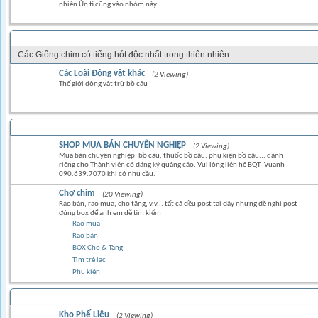
nhiên Ủn tì cũng vào nhóm này
CÁC LOẠI CHIM KIỂNG & CHIM HÓT
Các Giống chim có tiếng hót độc nhất trong thiên nhiên...
Các Loài Động vật khác
(2 Viewing)
Thế giới động vật trừ bồ câu
TRAO ĐỔI MUA BÁN
SHOP MUA BÁN CHUYÊN NGHIỆP
(2 Viewing)
Mua bán chuyên nghiệp: bồ câu, thuốc bồ câu, phụ kiện bồ câu... dành
riêng cho Thành viên có đăng ký quảng cáo. Vui lòng liên hệ BQT -Vuanh
090.639.7070 khi có nhu cầu.
Chợ chim
(20 Viewing)
Rao bán, rao mua, cho tặng, v.v... tất cả đều post tại đây nhưng đề nghị post
đúng box để anh em dễ tìm kiếm
Rao mua
Rao bán
BOX Cho & Tặng
Tìm trẻ lạc
Phụ kiện
Kho Phế Liệu
(2 Viewing)