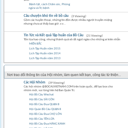
sinh
Bệnh tật, cách Chăm sóc, Phòng
ngừa và Trị bệnh
Câu chuyện khó tin về bồ câu
(3 Viewing)
Gồm các huyền thoại, những tin đồn được nhiều người truyền miệng
nhưng chưa ai thấy bao giờ .v.v...
Tin Tức và Kết quả Tập huấn của Bồ Câu
(21 Viewing)
Tốn lúa hao công, nhưng thành quả sẽ rất ngọt ngào cho những ai kiên nhẫn
MIỀN BẮC
Lịch Tập Huấn năm 2015
Lịch Tập Huấn năm 2014
Lịch Tập Huấn năm 2013
GÓC CỘNG ĐỒNG
Nơi trao đổi thông tin của Hội nhóm, làm quen kết bạn, công tác từ thiện...
Các Hội Nhóm
(39 Viewing)
Các hội nhóm @BOCAUVIETNAM.COM trên toàn quốc, để tạo box cho
nhóm mới, vui lòng liên hệ Ban Quản Trị
Hội Bồ Câu Wechat
Hội Bồ Câu SÀI GÒN
Hội Bồ Câu Đua QUẬN 8
Hội Quán Bồ Câu QUẬN 8
Hội Bồ Câu Đua CHỢ LỚN
Hội Bồ Câu TÊN LỬA
Hội Bồ Câu Đua HÀNG XANH