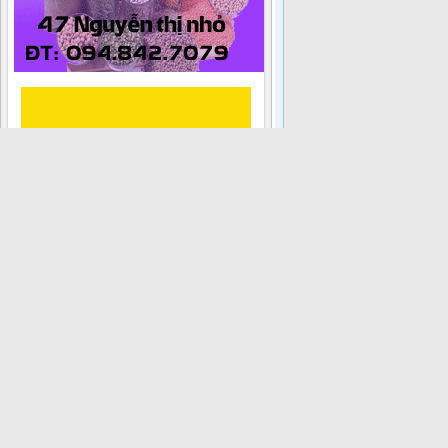
Hình ảnh Tấm lòng nhân ái lần 4