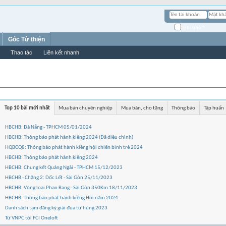
Ghi nhớ?
Góc Từ thiện
Thao tác
Liên kết nhanh
Top 10 bài mới nhất
Mua bán chuyên nghiệp
Mua bán, cho tặng
Thông báo
Tập huấn
HBCHB: Đà Nẵng - TPHCM 05/01/2024
HBCHB: Thông báo phát hành kiềng 2024 (Đã điều chỉnh)
HQBCQ8: Thông báo phát hành kiềng hội chiến binh trẻ 2024
HBCHB: Thông báo phát hành kiềng 2024
HBCHB: Chung kết Quảng Ngãi - TPHCM 15/12/2023
HBCHB - Chặng 2: Dốc Lết - Sài Gòn 25/11/2023
HBCHB: Vòng loại Phan Rang - Sài Gòn 350Km 18/11/2023
HBCHB: Thông báo phát hành kiềng Hội năm 2024
Danh sách tạm đăng ký giải đua tứ hùng 2023
Từ VNPC tới FCI Oneloft