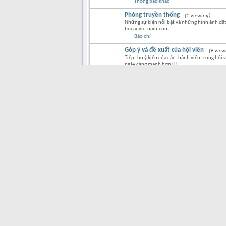
Thông báo khác
Phòng truyền thống
(1 Viewing)
Những sự kiện nỗi bật và những hình ảnh đặt
bocauvietnam.com
Báo chí
Góp ý và đề xuất của hội viên
(9 View
Tiếp thu ý kiến của các thành viên trong hội 
ngày càng mạnh hơn!!!
BỒ CÂU ĐUA
Thông báo các giải đua
(2 Viewing)
Thông báo các giải đua miền Đông, miền Tây, 
nước.
Các cuộc đua hiện hành
Bấm vào để xem các cuộc đua sắp hay đang di
Các Giải Đua Năm 2018
Nơi thông báo giải đua của các Hội tổ chức 
Các Giải Đua Năm 2017
(2 Viewing)
Nơi thông báo giải đua của các Hội tổ chức 