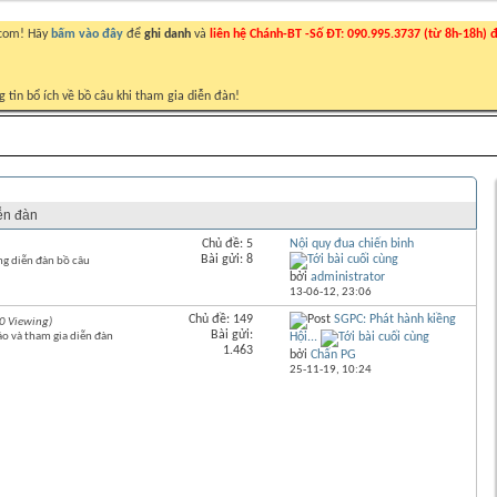
.com! Hãy
bấm vào đây
để
ghi danh
và
liên hệ Chánh-BT -Số ĐT: 090.995.3737 (từ 8h-18h) đ
g tin bổ ích về bồ câu khi tham gia diễn đàn!
Bài cuối
iễn đàn
Chủ đề: 5
Nội quy đua chiến binh
Bài gửi: 8
ng diễn đàn bồ câu
bởi
administrator
13-06-12,
23:06
Chủ đề: 149
SGPC: Phát hành kiềng
0 Viewing)
Bài gửi:
ảo và tham gia diễn đàn
Hội...
1.463
bởi
Chấn PG
25-11-19,
10:24