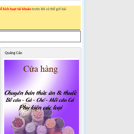
ể kích hoạt tài khoản
trước khi có thể gửi bài.
Quảng Cáo