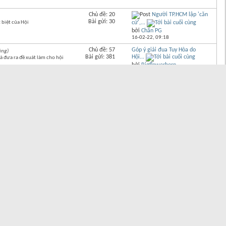
Chủ đề: 20
Người TP.HCM lập 'căn
Bài gửi: 30
 biệt của Hội
cứ',...
bởi
Chấn PG
16-02-22,
09:18
Chủ đề: 57
Góp ý giải đua Tuy Hòa do
ing)
Bài gửi: 381
Hội...
và đưa ra đề xuát làm cho hội
bởi
Bigflowerhorn
09-11-16,
22:09
Bài cuối
Chủ đề: 12
HQBCQ8: Thông báo phát
Bài gửi: 63
hành...
các giải đua trong và ngoài
bởi
Đông Q.8
31-12-23,
01:10
Chủ đề: 6
SGPC: VNPC 2020 Quảng Ngãi
Bài gửi: 199
-...
ễn ra
bởi
Chấn PG
04-01-21,
10:14
Chủ đề: 5
Tổng kết mùa giải 2018/2019
Bài gửi: 127
trong năm 2018
bởi
Nghĩa-Q2
17-01-19,
14:05
Chủ đề: 4
Tổng kết mùa giải năm 2017
Bài gửi: 278
trong năm 2017
bởi
Nghĩa-Q2
03-01-18,
09:06