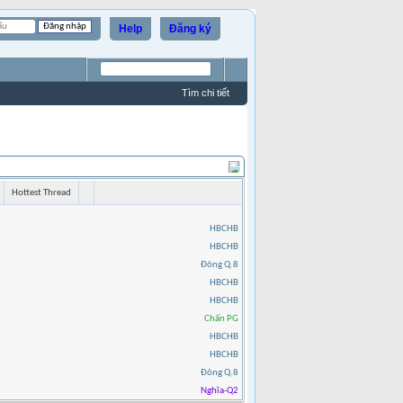
Help
Đăng ký
Tìm chi tiết
Hottest Thread
HBCHB
HBCHB
Đông Q.8
HBCHB
HBCHB
Chấn PG
HBCHB
HBCHB
Đông Q.8
Nghĩa-Q2