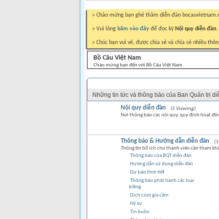
» Chào mừng bạn ghé thăm diễn đàn bocauvietnam
» Vui lòng
bấm vào đây
để đọc kỹ
Nội quy diễn đàn.
» Chúc bạn vui vẻ, được chia sẻ và chia sẻ nhiều thôn
Bồ Câu Việt Nam
Chào mừng bạn đến với Bồ Câu Việt Nam.
THÔNG BÁO BAN QUẢN TRỊ DIỄN ĐÀN
Những tin tức và thông báo của Ban Quản trị d
Nội quy diễn đàn
(5 Viewing)
Nơi thông báo các nội quy, quy định hoạt độ
Thông báo & Hướng dẫn diễn đàn
(1
Thông tin bổ ích cho thành viên cần tham kh
Thông báo của BQT diễn đàn
Hướng dẫn sử dụng diễn đàn
Dự báo thời tiết
Thông báo phát hành các loại
kiềng
Dịch cúm gia cầm
Hỷ sự
Tin buồn