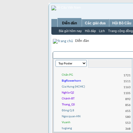
Diễn đàn
Các giải đua
Hội Bồ Câu
Bài gửi hôm nay
Hỏi đáp
Lịch
Trang cộng đồng
Diễn đàn
THỐNG KÊ THÀNH VIÊN
Chấn PG
1721
Bigflowerhorn
1511
Gia Hưng (HCMC)
1163
Nghĩa-Q2
1105
Chánh-BT
892
Thang_Q5
856
Đông Q.8
655
Ngocquan-HN
580
Vuanh
553
tugiang
368