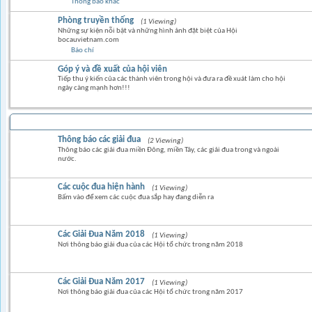
Thông báo khác
Phòng truyền thống
(1 Viewing)
Những sự kiện nỗi bật và những hình ảnh đặt biệt của Hội
bocauvietnam.com
Báo chí
Góp ý và đề xuất của hội viên
Tiếp thu ý kiến của các thành viên trong hội và đưa ra đề xuát làm cho hội
ngày càng mạnh hơn!!!
BỒ CÂU ĐUA
Thông báo các giải đua
(2 Viewing)
Thông báo các giải đua miền Đông, miền Tây, các giải đua trong và ngoài
nước.
Các cuộc đua hiện hành
(1 Viewing)
Bấm vào để xem các cuộc đua sắp hay đang diễn ra
Các Giải Đua Năm 2018
(1 Viewing)
Nơi thông báo giải đua của các Hội tổ chức trong năm 2018
Các Giải Đua Năm 2017
(1 Viewing)
Nơi thông báo giải đua của các Hội tổ chức trong năm 2017