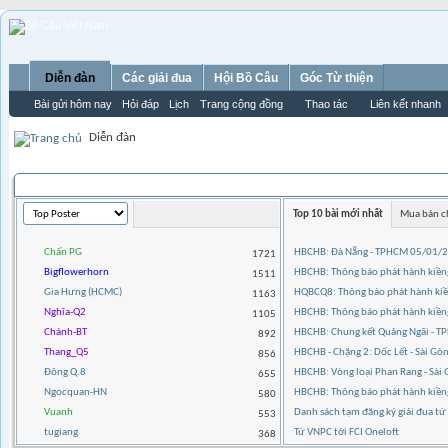
Diễn đàn
Các giải đua
Hội Bồ Câu
Góc Từ thiện
Bài gửi hôm nay
Hỏi đáp
Lịch
Trang cộng đồng
Thao tác
Liên kết nhanh
Diễn đàn
THỐNG KÊ THÀNH VIÊN
Top 10 bài mới nhất
Mua bán c
Chấn PG
HBCHB: Đà Nẵng - TPHCM 05/01/
1721
Bigflowerhorn
HBCHB: Thông báo phát hành kiềng
1511
Gia Hưng (HCMC)
HQBCQ8: Thông báo phát hành kiền
1163
Nghĩa-Q2
HBCHB: Thông báo phát hành kiền
1105
Chánh-BT
HBCHB: Chung kết Quảng Ngãi - 
892
Thang_Q5
HBCHB - Chặng 2: Dốc Lết - Sài G
856
Đông Q.8
HBCHB: Vòng loại Phan Rang - Sà
655
Ngocquan-HN
HBCHB: Thông báo phát hành kiề
580
Vuanh
Danh sách tạm đăng ký giải đua t
553
tugiang
Từ VNPC tới FCI Oneloft
368