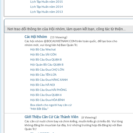
Lịch Tập Huấn năm 2015
Lịch Tập Huấn năm 2014
Lịch Tập Huấn năm 2013
GÓC CỘNG ĐỒNG
Nơi trao đổi thông tin của Hội nhóm, làm quen kết bạn, công tác từ thiện...
Các Hội Nhóm
(15 Viewing)
Các hội nhóm @BOCAUVIETNAM.COM trên toàn quốc, để tạo box cho
nhóm mới, vui lòng liên hệ Ban Quản Trị
Hội Bồ Câu Wechat
Hội Bồ Câu SÀI GÒN
Hội Bồ Câu Đua QUẬN 8
Hội Quán Bồ Câu QUẬN 8
Hội Bồ Câu Đua CHỢ LỚN
Hội Bồ Câu TÊN LỬA
Hội Bồ Câu Đua HÀNG XANH
Hội Bồ Câu HÀ NỘI
Hội Bồ Câu Đua HẢI PHÒNG
Hội Bồ Câu Đua QUẬN 6
Hội Bồ Câu Đua HÒA BÌNH
Box dành cho người hay căn cứ
"Mới Bắt Đầu"
Giới Thiệu Căn Cứ Các Thành Viên
(6 Viewing)
Các căn cứ nuôi chim bay và chim kiểng, muốn kiểu gì có kiểu đó. Vui lòng
không đăng tin mua bán tại đây, trừ những trường hợp đã đăng ký với Ban
Quản Trị!