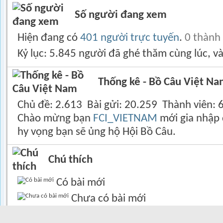
Số người đang xem
Hiện đang có
401 người trực tuyến
.
0 thành
Kỷ lục: 5.845 người đã ghé thăm cùng lúc, v
Thống kê - Bồ Câu Việt N
Chủ đề
2.613
Bài gửi
20.259
Thành viên
Chào mừng bạn
FCI_VIETNAM
mới gia nhập 
hy vọng bạn sẽ ủng hộ Hội Bồ Câu.
Chú thích
Có bài mới
Chưa có bài mới
Diễn đàn là một mục