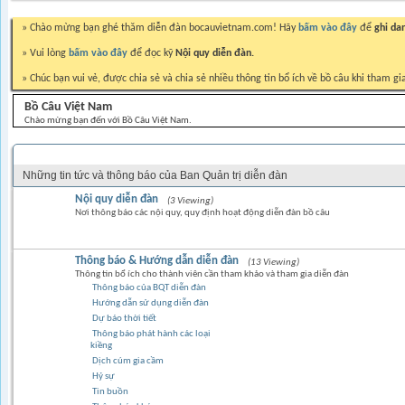
» Chào mừng bạn ghé thăm diễn đàn bocauvietnam.com! Hãy
bấm vào đây
để
ghi da
» Vui lòng
bấm vào đây
để đọc kỹ
Nội quy diễn đàn.
» Chúc bạn vui vẻ, được chia sẻ và chia sẻ nhiều thông tin bổ ích về bồ câu khi tham gi
Bồ Câu Việt Nam
Chào mừng bạn đến với Bồ Câu Việt Nam.
THÔNG BÁO BAN QUẢN TRỊ DIỄN ĐÀN
Những tin tức và thông báo của Ban Quản trị diễn đàn
Nội quy diễn đàn
(3 Viewing)
Nơi thông báo các nội quy, quy định hoạt động diễn đàn bồ câu
Thông báo & Hướng dẫn diễn đàn
(13 Viewing)
Thông tin bổ ích cho thành viên cần tham khảo và tham gia diễn đàn
Thông báo của BQT diễn đàn
Hướng dẫn sử dụng diễn đàn
Dự báo thời tiết
Thông báo phát hành các loại
kiềng
Dịch cúm gia cầm
Hỷ sự
Tin buồn