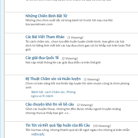
Những Chiến Binh Bất Tử
Những chú chim xuất sắc và lừng danh từ trước tới nay của Hội
bocauvietnam.com
Các Bài Viết Tham Khảo
(1 Viewing)
Từ cách chăm sóc, chọn lựa đến huấn luyện chiến binh, bao gồm các bài
dịch từ tiếng Anh viết bởi các tay đua chim gạo cội từ khắp nơi trên toàn Thế
giới
Các giải đua Quốc Tế
(2 Viewing)
Nơi cập nhật thông tin các giải đua diễn ra trên thế giới
Kỹ Thuật Chăm sóc và Huấn luyện
(1 Viewing)
Chim có bản năng tốt mà thiếu tập luyện thì sớm muộn cũng là chim phóng
sinh
Bệnh tật, cách Chăm sóc, Phòng
ngừa và Trị bệnh
Câu chuyện khó tin về bồ câu
(2 Viewing)
Gồm các huyền thoại, những tin đồn được nhiều người truyền miệng
nhưng chưa ai thấy bao giờ .v.v...
Tin Tức và Kết quả Tập huấn của Bồ Câu
(10 Viewing)
Tốn lúa hao công, nhưng thành quả sẽ rất ngọt ngào cho những ai kiên nhẫn
MIỀN BẮC