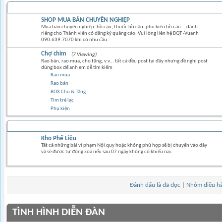
TRAO ĐỔI MUA BÁN
SHOP MUA BÁN CHUYÊN NGHIỆP
Mua bán chuyên nghiệp: bồ câu, thuốc bồ câu, phụ kiện bồ câu... dành
riêng cho Thành viên có đăng ký quảng cáo. Vui lòng liên hệ BQT -Vuanh
090.639.7070 khi có nhu cầu.
Chợ chim
(7 Viewing)
Rao bán, rao mua, cho tặng, v.v... tất cả đều post tại đây nhưng đề nghị post
đúng box để anh em dễ tìm kiếm
Rao mua
Rao bán
BOX Cho & Tặng
Tìm trẻ lạc
Phụ kiện
Kho Phế Liệu
Tất cả những bài vi phạm Nội quy hoặc không phù hợp sẽ bị chuyển vào đây
và sẽ được tự động xoá nếu sau 07 ngày không có khiếu nại.
Đánh dấu là đã đọc
|
Nhóm điều h
TÌNH HÌNH DIỄN ĐÀN