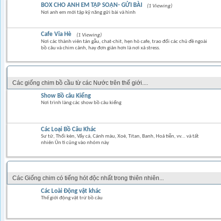
BOX CHO ANH EM TẬP SOẠN- GỬI BÀI
(1 Viewing)
Nơi anh em mới tập kỹ năng gửi bài và hình
Cafe Vỉa Hè
(1 Viewing)
Nơi các thành viên tán gẫu, chat-chit, hẹn hò cafe, trao đổi các chủ đề ngoài
bồ câu và chim cảnh, hay đơn giản hơn là nơi xả stress.
CÁC LOẠI CHIM BỒ CÂU KIỂNG NỘI & NGOẠI NHẬP
Các giống chim bồ cầu từ các Nước trên thế giới....
Show Bồ câu Kiểng
Nơi trình làng các show bồ câu kiểng
Các Loại Bồ Câu Khác
Sư tử, Thổi kèn, Vẩy cá, Cánh màu, Xoè, Titan, Banh, Hoả tiễn, vv... và tất
nhiên Ủn tì cũng vào nhóm này
CÁC LOẠI CHIM KIỂNG & CHIM HÓT
Các Giống chim có tiếng hót độc nhất trong thiên nhiên...
Các Loài Động vật khác
Thế giới động vật trừ bồ câu