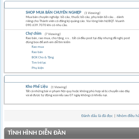
TRAO ĐỔI MUA BÁN
SHOP MUA BÁN CHUYÊN NGHIỆP
(1 Viewing)
Mua bán chuyên nghiệp: bồ câu, thuốc bồ câu, phụ kiện bồ câu... dành
riêng cho Thành viên có đăng ký quảng cáo. Vui lòng liên hệ BQT -Vuanh
090.639.7070 khi có nhu cầu.
Chợ chim
(7 Viewing)
Rao bán, rao mua, cho tặng, v.v... tất cả đều post tại đây nhưng đề nghị post
đúng box để anh em dễ tìm kiếm
Rao mua
Rao bán
BOX Cho & Tặng
Tìm trẻ lạc
Phụ kiện
Kho Phế Liệu
(1 Viewing)
Tất cả những bài vi phạm Nội quy hoặc không phù hợp sẽ bị chuyển vào đây
và sẽ được tự động xoá nếu sau 07 ngày không có khiếu nại.
Đánh dấu là đã đọc
|
Nhóm điều h
TÌNH HÌNH DIỄN ĐÀN