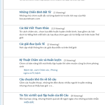
Những Chiến Binh Bất Tử
(1 Viewing)
Những chú chim xuất sắc và lừng danh từ trước tới nay của Hội
bocauvietnam.com
Các Bài Viết Tham Khảo
(13 Viewing)
Từ cách chăm sóc, chọn lựa đến huấn luyện chiến binh, bao gồm các bài
dịch từ tiếng Anh viết bởi các tay đua chim gạo cội từ khắp nơi trên toàn Thế
giới
Các giải đua Quốc Tế
(2 Viewing)
Nơi cập nhật thông tin các giải đua diễn ra trên thế giới
Kỹ Thuật Chăm sóc và Huấn luyện
(3 Viewing)
Chim có bản năng tốt mà thiếu tập luyện thì sớm muộn cũng là chim phóng
sinh
Bệnh tật, cách Chăm sóc, Phòng
ngừa và Trị bệnh
Câu chuyện khó tin về bồ câu
Gồm các huyền thoại, những tin đồn được nhiều người truyền miệng
nhưng chưa ai thấy bao giờ .v.v...
Tin Tức và Kết quả Tập huấn của Bồ Câu
(8 Viewing)
Tốn lúa hao công, nhưng thành quả sẽ rất ngọt ngào cho những ai kiên nhẫn
MIỀN BẮC