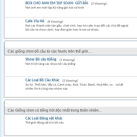
BOX CHO ANH EM TẬP SOẠN- GỬI BÀI
(2 Viewing)
Nơi anh em mới tập kỹ năng gửi bài và hình
Cafe Vỉa Hè
(8 Viewing)
Nơi các thành viên tán gẫu, chat-chit, hẹn hò cafe, trao đổi các chủ đề ngoài
bồ câu và chim cảnh, hay đơn giản hơn là nơi xả stress.
CÁC LOẠI CHIM BỒ CÂU KIỂNG NỘI & NGOẠI NHẬP
Các giống chim bồ cầu từ các Nước trên thế giới....
Show Bồ câu Kiểng
(1 Viewing)
Nơi trình làng các show bồ câu kiểng
Các Loại Bồ Câu Khác
(2 Viewing)
Sư tử, Thổi kèn, Vẩy cá, Cánh màu, Xoè, Titan, Banh, Hoả tiễn, vv... và tất
nhiên Ủn tì cũng vào nhóm này
CÁC LOẠI CHIM KIỂNG & CHIM HÓT
Các Giống chim có tiếng hót độc nhất trong thiên nhiên...
Các Loài Động vật khác
Thế giới động vật trừ bồ câu