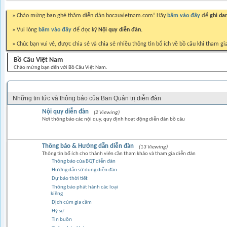
» Chào mừng bạn ghé thăm diễn đàn bocauvietnam.com! Hãy
bấm vào đây
để
ghi da
» Vui lòng
bấm vào đây
để đọc kỹ
Nội quy diễn đàn.
» Chúc bạn vui vẻ, được chia sẻ và chia sẻ nhiều thông tin bổ ích về bồ câu khi tham gi
Bồ Câu Việt Nam
Chào mừng bạn đến với Bồ Câu Việt Nam.
THÔNG BÁO BAN QUẢN TRỊ DIỄN ĐÀN
Những tin tức và thông báo của Ban Quản trị diễn đàn
Nội quy diễn đàn
(2 Viewing)
Nơi thông báo các nội quy, quy định hoạt động diễn đàn bồ câu
Thông báo & Hướng dẫn diễn đàn
(13 Viewing)
Thông tin bổ ích cho thành viên cần tham khảo và tham gia diễn đàn
Thông báo của BQT diễn đàn
Hướng dẫn sử dụng diễn đàn
Dự báo thời tiết
Thông báo phát hành các loại
kiềng
Dịch cúm gia cầm
Hỷ sự
Tin buồn