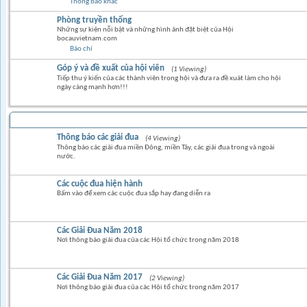
Thông báo khác
Phòng truyền thống
Những sự kiện nỗi bật và những hình ảnh đặt biệt của Hội
bocauvietnam.com
Báo chí
Góp ý và đề xuất của hội viên
(1 Viewing)
Tiếp thu ý kiến của các thành viên trong hội và đưa ra đề xuát làm cho hội
ngày càng mạnh hơn!!!
BỒ CÂU ĐUA
Thông báo các giải đua
(4 Viewing)
Thông báo các giải đua miền Đông, miền Tây, các giải đua trong và ngoài
nước.
Các cuộc đua hiện hành
Bấm vào để xem các cuộc đua sắp hay đang diễn ra
Các Giải Đua Năm 2018
Nơi thông báo giải đua của các Hội tổ chức trong năm 2018
Các Giải Đua Năm 2017
(2 Viewing)
Nơi thông báo giải đua của các Hội tổ chức trong năm 2017