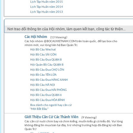
Lịch Tập Huấn năm 2015
Lịch Tập Huấn năm 2014
Lịch Tập Huấn năm 2013
GÓC CỘNG ĐỒNG
Nơi trao đổi thông tin của Hội nhóm, làm quen kết bạn, công tác từ thiện...
Các Hội Nhóm
(13 Viewing)
Các hội nhóm @BOCAUVIETNAM.COM trên toàn quốc, để tạo box cho
nhóm mới, vui lòng liên hệ Ban Quản Trị
Hội Bồ Câu Wechat
Hội Bồ Câu SÀI GÒN
Hội Bồ Câu Đua QUẬN 8
Hội Quán Bồ Câu QUẬN 8
Hội Bồ Câu Đua CHỢ LỚN
Hội Bồ Câu TÊN LỬA
Hội Bồ Câu Đua HÀNG XANH
Hội Bồ Câu HÀ NỘI
Hội Bồ Câu Đua HẢI PHÒNG
Hội Bồ Câu Đua QUẬN 6
Hội Bồ Câu Đua HÒA BÌNH
Box dành cho người hay căn cứ
"Mới Bắt Đầu"
Giới Thiệu Căn Cứ Các Thành Viên
(9 Viewing)
Các căn cứ nuôi chim bay và chim kiểng, muốn kiểu gì có kiểu đó. Vui lòng
không đăng tin mua bán tại đây, trừ những trường hợp đã đăng ký với Ban
Quản Trị!