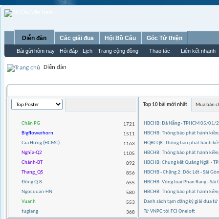
Diễn đàn
Các giải đua
Hội Bồ Câu
Góc Từ thiện
Bài gửi hôm nay
Hỏi đáp
Lịch
Trang cộng đồng
Thao tác
Liên kết nhanh
Diễn đàn
THỐNG KÊ THÀNH VIÊN
Top 10 bài mới nhất
Mua bán c
Chấn PG
HBCHB: Đà Nẵng - TPHCM 05/01/
1721
Bigflowerhorn
HBCHB: Thông báo phát hành kiềng
1511
Gia Hưng (HCMC)
HQBCQ8: Thông báo phát hành kiền
1163
Nghĩa-Q2
HBCHB: Thông báo phát hành kiền
1105
Chánh-BT
HBCHB: Chung kết Quảng Ngãi - 
892
Thang_Q5
HBCHB - Chặng 2: Dốc Lết - Sài G
856
Đông Q.8
HBCHB: Vòng loại Phan Rang - Sà
655
Ngocquan-HN
HBCHB: Thông báo phát hành kiề
580
Vuanh
Danh sách tạm đăng ký giải đua t
553
tugiang
Từ VNPC tới FCI Oneloft
368