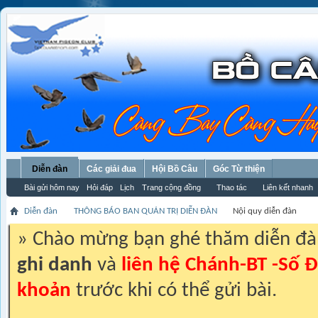
Diễn đàn
Các giải đua
Hội Bồ Câu
Góc Từ thiện
Bài gửi hôm nay
Hỏi đáp
Lịch
Trang cộng đồng
Thao tác
Liên kết nhanh
Diễn đàn
THÔNG BÁO BAN QUẢN TRỊ DIỄN ĐÀN
Nội quy diễn đàn
» Chào mừng bạn ghé thăm diễn đ
ghi danh
và
liên hệ Chánh-BT -Số Đ
khoản
trước khi có thể gửi bài.