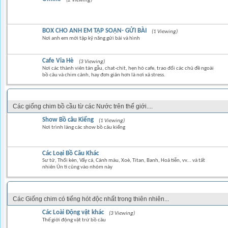
(2 Viewing)
BOX CHO ANH EM TẬP SOẠN- GỬI BÀI
(1 Viewing)
Nơi anh em mới tập kỹ năng gửi bài và hình
Cafe Vỉa Hè
(3 Viewing)
Nơi các thành viên tán gẫu, chat-chit, hẹn hò cafe, trao đổi các chủ đề ngoài
bồ câu và chim cảnh, hay đơn giản hơn là nơi xả stress.
CÁC LOẠI CHIM BỒ CÂU KIỂNG NỘI & NGOẠI NHẬP
Các giống chim bồ cầu từ các Nước trên thế giới....
Show Bồ câu Kiểng
(1 Viewing)
Nơi trình làng các show bồ câu kiểng
Các Loại Bồ Câu Khác
Sư tử, Thổi kèn, Vẩy cá, Cánh màu, Xoè, Titan, Banh, Hoả tiễn, vv... và tất
nhiên Ủn tì cũng vào nhóm này
CÁC LOẠI CHIM KIỂNG & CHIM HÓT
Các Giống chim có tiếng hót độc nhất trong thiên nhiên...
Các Loài Động vật khác
(3 Viewing)
Thế giới động vật trừ bồ câu