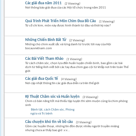
Các giải đua năm 2011
(2 Viewing)
Nơi thông báo giải đua của các Hội tổ chức trong năm 2011
Quá Trình Phát Triển Môn Chim Đua Bồ Câu
(1 Viewing)
Từ cổ chí kim, môn này được hình thành từ đâu và thời kỳ nào?
Những Chiến Binh Bất Tử
(2 Viewing)
Những chú chim xuất sắc và lừng danh từ trước tới nay của Hội
bocauvietnam.com
Các Bài Viết Tham Khảo
(1 Viewing)
Từ cách chăm sóc, chọn lựa đến huấn luyện chiến binh, bao gồm các bài
dịch từ tiếng Anh viết bởi các tay đua chim gạo cội từ khắp nơi trên toàn Thế
giới
Các giải đua Quốc Tế
(4 Viewing)
Nơi cập nhật thông tin các giải đua diễn ra trên thế giới
Kỹ Thuật Chăm sóc và Huấn luyện
(3 Viewing)
Chim có bản năng tốt mà thiếu tập luyện thì sớm muộn cũng là chim phóng
sinh
Bệnh tật, cách Chăm sóc, Phòng
ngừa và Trị bệnh
Câu chuyện khó tin về bồ câu
(3 Viewing)
Gồm các huyền thoại, những tin đồn được nhiều người truyền miệng
nhưng chưa ai thấy bao giờ .v.v...