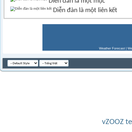
Diễn đàn là một mục
Diễn đàn là một liên kết
Weather Forecast
|
We
Múi giờ GM
Powered by v
Copyright © 2026 Bồ C
BQT không chịu bất cứ trách nhi
vZOOZ 