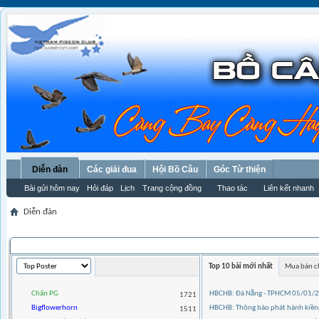
Diễn đàn
Các giải đua
Hội Bồ Câu
Góc Từ thiện
Bài gửi hôm nay
Hỏi đáp
Lịch
Trang cộng đồng
Thao tác
Liên kết nhanh
Diễn đàn
THỐNG KÊ THÀNH VIÊN
Top 10 bài mới nhất
Mua bán c
Chấn PG
HBCHB: Đà Nẵng - TPHCM 05/01/
1721
Bigflowerhorn
HBCHB: Thông báo phát hành kiềng
1511