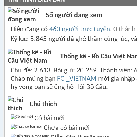
TÌNH HÌNH DIỄN ĐÀN
Số người đang xem
Hiện đang có
460 người trực tuyến
.
0 thành
Kỷ lục: 5.845 người đã ghé thăm cùng lúc, v
Thống kê - Bồ Câu Việt N
Chủ đề
2.613
Bài gửi
20.259
Thành viên
Chào mừng bạn
FCI_VIETNAM
mới gia nhập 
hy vọng bạn sẽ ủng hộ Hội Bồ Câu.
Chú thích
Có bài mới
Chưa có bài mới