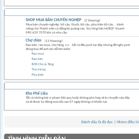
TRAO ĐỔI MUA BÁN
SHOP MUA BÁN CHUYÊN NGHIỆP
(2 Viewing)
Mua bán chuyên nghiệp: bồ câu, thuốc bồ câu, phụ kiện bồ câu... dành
riêng cho Thành viên có đăng ký quảng cáo. Vui lòng liên hệ BQT -Vuanh
090.639.7070 khi có nhu cầu.
Chợ chim
(13 Viewing)
Rao bán, rao mua, cho tặng, v.v... tất cả đều post tại đây nhưng đề nghị post
đúng box để anh em dễ tìm kiếm
Rao mua
Rao bán
BOX Cho & Tặng
Tìm trẻ lạc
Phụ kiện
Kho Phế Liệu
Tất cả những bài vi phạm Nội quy hoặc không phù hợp sẽ bị chuyển vào đây
và sẽ được tự động xoá nếu sau 07 ngày không có khiếu nại.
Đánh dấu là đã đọc
|
Nhóm điều h