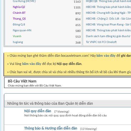
Gia Hưng (HCMC)
HQBCQ8: Thông báo phát hành kiền
1163
Nghĩa-Q2
HBCHB: Thông báo phát hành kiền
1105
Chánh-BT
HBCHB: Chung kết Quảng Ngãi - 
892
Thang_Q5
HBCHB - Chặng 2: Dốc Lết - Sài G
856
Đông Q.8
HBCHB: Vòng loại Phan Rang - Sà
655
Ngocquan-HN
HBCHB: Thông báo phát hành kiề
580
Vuanh
Danh sách tạm đăng ký giải đua t
553
tugiang
Từ VNPC tới FCI Oneloft
368
» Chào mừng bạn ghé thăm diễn đàn bocauvietnam.com! Hãy
bấm vào đây
để
ghi da
» Vui lòng
bấm vào đây
để đọc kỹ
Nội quy diễn đàn.
» Chúc bạn vui vẻ, được chia sẻ và chia sẻ nhiều thông tin bổ ích về bồ câu khi tham gi
Bồ Câu Việt Nam
Chào mừng bạn đến với Bồ Câu Việt Nam.
THÔNG BÁO BAN QUẢN TRỊ DIỄN ĐÀN
Những tin tức và thông báo của Ban Quản trị diễn đàn
Nội quy diễn đàn
(7 Viewing)
Nơi thông báo các nội quy, quy định hoạt động diễn đàn bồ câu
Thông báo & Hướng dẫn diễn đàn
(13 Viewing)