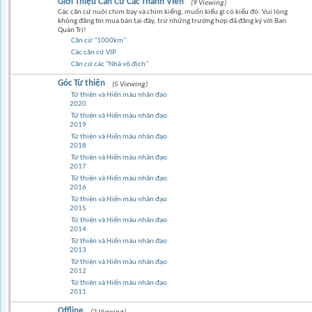
Giới Thiệu Căn Cứ Các Thành Viên
(9 Viewing)
Các căn cứ nuôi chim bay và chim kiểng, muốn kiểu gì có kiểu đó. Vui lòng
không đăng tin mua bán tại đây, trừ những trường hợp đã đăng ký với Ban
Quản Trị!
Căn cứ "1000km"
Các căn cứ VIP
Căn cứ các "Nhà vô địch"
Góc Từ thiện
(5 Viewing)
Từ thiện và Hiến máu nhân đạo
2020
Từ thiện và Hiến máu nhân đạo
2019
Từ thiện và Hiến máu nhân đạo
2018
Từ thiện và Hiến máu nhân đạo
2017
Từ thiện và Hiến máu nhân đạo
2016
Từ thiện và Hiến máu nhân đạo
2015
Từ thiện và Hiến máu nhân đạo
2014
Từ thiện và Hiến máu nhân đạo
2013
Từ thiện và Hiến máu nhân đạo
2012
Từ thiện và Hiến máu nhân đạo
2011
Offline