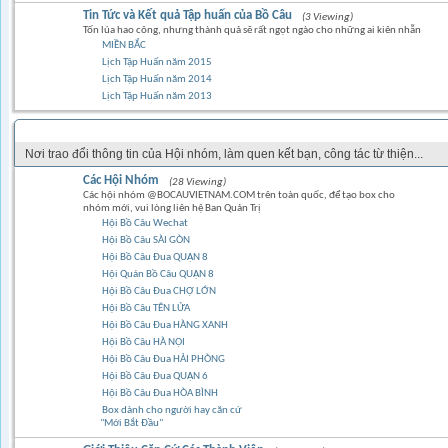
Tin Tức và Kết quả Tập huấn của Bồ Câu
(3 Viewing)
Tốn lúa hao công, nhưng thành quả sẽ rất ngọt ngào cho những ai kiên nhẫn
MIỀN BẮC
Lịch Tập Huấn năm 2015
Lịch Tập Huấn năm 2014
Lịch Tập Huấn năm 2013
GÓC CỘNG ĐỒNG
Nơi trao đổi thông tin của Hội nhóm, làm quen kết bạn, công tác từ thiện...
Các Hội Nhóm
(28 Viewing)
Các hội nhóm @BOCAUVIETNAM.COM trên toàn quốc, để tạo box cho
nhóm mới, vui lòng liên hệ Ban Quản Trị
Hội Bồ Câu Wechat
Hội Bồ Câu SÀI GÒN
Hội Bồ Câu Đua QUẬN 8
Hội Quán Bồ Câu QUẬN 8
Hội Bồ Câu Đua CHỢ LỚN
Hội Bồ Câu TÊN LỬA
Hội Bồ Câu Đua HÀNG XANH
Hội Bồ Câu HÀ NỘI
Hội Bồ Câu Đua HẢI PHÒNG
Hội Bồ Câu Đua QUẬN 6
Hội Bồ Câu Đua HÒA BÌNH
Box dành cho người hay căn cứ
"Mới Bắt Đầu"