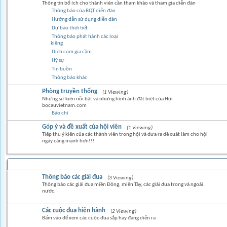
Thông tin bổ ích cho thành viên cần tham khảo và tham gia diễn đàn
Thông báo của BQT diễn đàn
Hướng dẫn sử dụng diễn đàn
Dự báo thời tiết
Thông báo phát hành các loại
kiềng
Dịch cúm gia cầm
Hỷ sự
Tin buồn
Thông báo khác
Phòng truyền thống
(1 Viewing)
Những sự kiện nỗi bật và những hình ảnh đặt biệt của Hội
bocauvietnam.com
Báo chí
Góp ý và đề xuất của hội viên
(1 Viewing)
Tiếp thu ý kiến của các thành viên trong hội và đưa ra đề xuát làm cho hội
ngày càng mạnh hơn!!!
BỒ CÂU ĐUA
Thông báo các giải đua
(3 Viewing)
Thông báo các giải đua miền Đông, miền Tây, các giải đua trong và ngoài
nước.
Các cuộc đua hiện hành
(2 Viewing)
Bấm vào để xem các cuộc đua sắp hay đang diễn ra