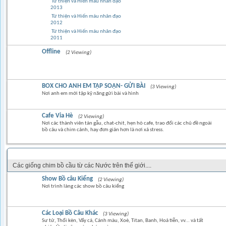
Từ thiện và Hiến máu nhân đạo
2013
Từ thiện và Hiến máu nhân đạo
2012
Từ thiện và Hiến máu nhân đạo
2011
Offline
(2 Viewing)
BOX CHO ANH EM TẬP SOẠN- GỬI BÀI
(3 Viewing)
Nơi anh em mới tập kỹ năng gửi bài và hình
Cafe Vỉa Hè
(2 Viewing)
Nơi các thành viên tán gẫu, chat-chit, hẹn hò cafe, trao đổi các chủ đề ngoài
bồ câu và chim cảnh, hay đơn giản hơn là nơi xả stress.
CÁC LOẠI CHIM BỒ CÂU KIỂNG NỘI & NGOẠI NHẬP
Các giống chim bồ cầu từ các Nước trên thế giới....
Show Bồ câu Kiểng
(2 Viewing)
Nơi trình làng các show bồ câu kiểng
Các Loại Bồ Câu Khác
(3 Viewing)
Sư tử, Thổi kèn, Vẩy cá, Cánh màu, Xoè, Titan, Banh, Hoả tiễn, vv... và tất