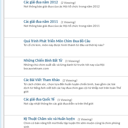
Các giải đua năm 2012
(2 Viewing)
Nơi thông báo giải đua của các Hội tổ chức trong năm 2012
Các giải đua năm 2011
(1 Viewing)
Nơi thông báo giải đua của các Hội tổ chức trong năm 2011
Quá Trình Phát Triển Môn Chim Đua Bồ Câu
Từ cổ chí kim, môn này được hình thành từ đâu và thời kỳ nào?
Những Chiến Binh Bất Tử
(1 Viewing)
Những chú chim xuất sắc và lừng danh từ trước tới nay của Hội
bocauvietnam.com
Các Bài Viết Tham Khảo
(2 Viewing)
Từ cách chăm sóc, chọn lựa đến huấn luyện chiến binh, bao gồm các bài
dịch từ tiếng Anh viết bởi các tay đua chim gạo cội từ khắp nơi trên toàn Thế
giới
Các giải đua Quốc Tế
(1 Viewing)
Nơi cập nhật thông tin các giải đua diễn ra trên thế giới
Kỹ Thuật Chăm sóc và Huấn luyện
(1 Viewing)
Chim có bản năng tốt mà thiếu tập luyện thì sớm muộn cũng là chim phóng
sinh