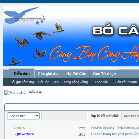
Diễn đàn
Các giải đua
Hội Bồ Câu
Góc Từ thiện
Bài gửi hôm nay
Hỏi đáp
Lịch
Trang cộng đồng
Thao tác
Liên kết nhanh
Diễn đàn
THỐNG KÊ THÀNH VIÊN
Top 10 bài mới nhất
Mua bán c
Chấn PG
HBCHB: Đà Nẵng - TPHCM 05/01/
1721
Bigflowerhorn
HBCHB: Thông báo phát hành kiềng
1511