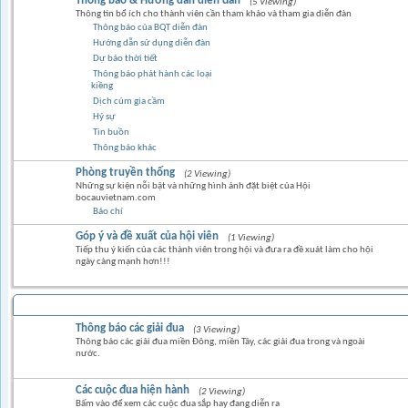
Thông báo & Hướng dẫn diễn đàn
(5 Viewing)
Thông tin bổ ích cho thành viên cần tham khảo và tham gia diễn đàn
Thông báo của BQT diễn đàn
Hướng dẫn sử dụng diễn đàn
Dự báo thời tiết
Thông báo phát hành các loại
kiềng
Dịch cúm gia cầm
Hỷ sự
Tin buồn
Thông báo khác
Phòng truyền thống
(2 Viewing)
Những sự kiện nỗi bật và những hình ảnh đặt biệt của Hội
bocauvietnam.com
Báo chí
Góp ý và đề xuất của hội viên
(1 Viewing)
Tiếp thu ý kiến của các thành viên trong hội và đưa ra đề xuát làm cho hội
ngày càng mạnh hơn!!!
BỒ CÂU ĐUA
Thông báo các giải đua
(3 Viewing)
Thông báo các giải đua miền Đông, miền Tây, các giải đua trong và ngoài
nước.
Các cuộc đua hiện hành
(2 Viewing)
Bấm vào để xem các cuộc đua sắp hay đang diễn ra