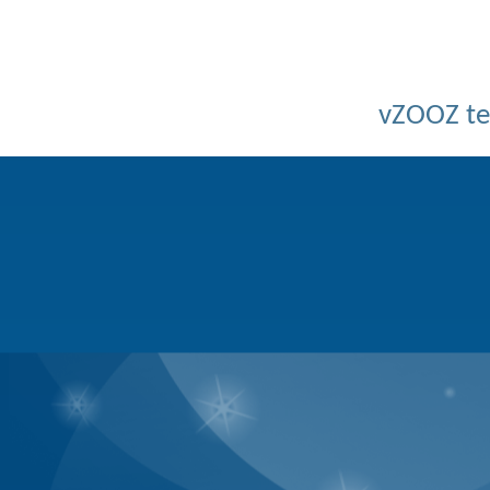
Powered by v
Copyright © 2026 Bồ C
BQT không chịu bất cứ trách nhi
vZOOZ 