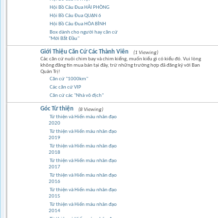
Hội Bồ Câu Đua HẢI PHÒNG
Hội Bồ Câu Đua QUẬN 6
Hội Bồ Câu Đua HÒA BÌNH
Box dành cho người hay căn cứ
"Mới Bắt Đầu"
Giới Thiệu Căn Cứ Các Thành Viên
(1 Viewing)
Các căn cứ nuôi chim bay và chim kiểng, muốn kiểu gì có kiểu đó. Vui lòng
không đăng tin mua bán tại đây, trừ những trường hợp đã đăng ký với Ban
Quản Trị!
Căn cứ "1000km"
Các căn cứ VIP
Căn cứ các "Nhà vô địch"
Góc Từ thiện
(8 Viewing)
Từ thiện và Hiến máu nhân đạo
2020
Từ thiện và Hiến máu nhân đạo
2019
Từ thiện và Hiến máu nhân đạo
2018
Từ thiện và Hiến máu nhân đạo
2017
Từ thiện và Hiến máu nhân đạo
2016
Từ thiện và Hiến máu nhân đạo
2015
Từ thiện và Hiến máu nhân đạo
2014