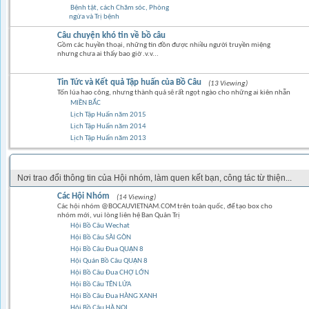
Bệnh tật, cách Chăm sóc, Phòng
ngừa và Trị bệnh
Câu chuyện khó tin về bồ câu
Gồm các huyền thoại, những tin đồn được nhiều người truyền miệng
nhưng chưa ai thấy bao giờ .v.v...
Tin Tức và Kết quả Tập huấn của Bồ Câu
(13 Viewing)
Tốn lúa hao công, nhưng thành quả sẽ rất ngọt ngào cho những ai kiên nhẫn
MIỀN BẮC
Lịch Tập Huấn năm 2015
Lịch Tập Huấn năm 2014
Lịch Tập Huấn năm 2013
GÓC CỘNG ĐỒNG
Nơi trao đổi thông tin của Hội nhóm, làm quen kết bạn, công tác từ thiện...
Các Hội Nhóm
(14 Viewing)
Các hội nhóm @BOCAUVIETNAM.COM trên toàn quốc, để tạo box cho
nhóm mới, vui lòng liên hệ Ban Quản Trị
Hội Bồ Câu Wechat
Hội Bồ Câu SÀI GÒN
Hội Bồ Câu Đua QUẬN 8
Hội Quán Bồ Câu QUẬN 8
Hội Bồ Câu Đua CHỢ LỚN
Hội Bồ Câu TÊN LỬA
Hội Bồ Câu Đua HÀNG XANH
Hội Bồ Câu HÀ NỘI