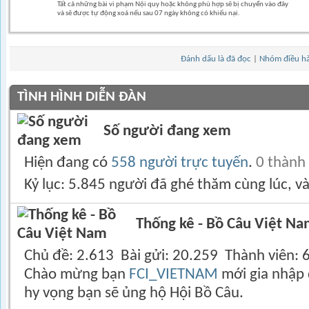
Tất cả những bài vi phạm Nội quy hoặc không phù hợp sẽ bị chuyển vào đây
và sẽ được tự động xoá nếu sau 07 ngày không có khiếu nại.
Đánh dấu là đã đọc
|
Nhóm điều h
TÌNH HÌNH DIỄN ĐÀN
Số người đang xem
Hiện đang có
558 người trực tuyến
.
0 thành
Kỷ lục: 5.845 người đã ghé thăm cùng lúc, v
Thống kê - Bồ Câu Việt N
Chủ đề
2.613
Bài gửi
20.259
Thành viên
Chào mừng bạn
FCI_VIETNAM
mới gia nhập 
hy vọng bạn sẽ ủng hộ Hội Bồ Câu.