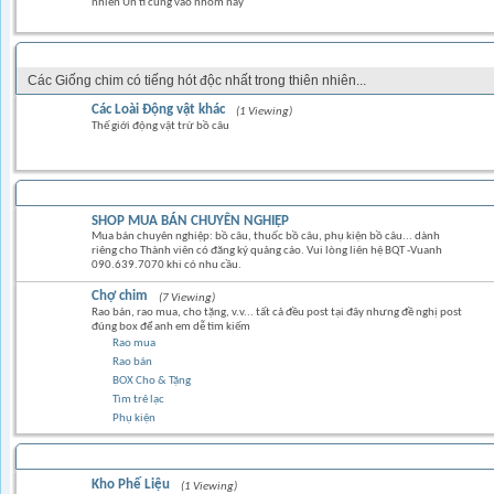
nhiên Ủn tì cũng vào nhóm này
CÁC LOẠI CHIM KIỂNG & CHIM HÓT
Các Giống chim có tiếng hót độc nhất trong thiên nhiên...
Các Loài Động vật khác
(1 Viewing)
Thế giới động vật trừ bồ câu
TRAO ĐỔI MUA BÁN
SHOP MUA BÁN CHUYÊN NGHIỆP
Mua bán chuyên nghiệp: bồ câu, thuốc bồ câu, phụ kiện bồ câu... dành
riêng cho Thành viên có đăng ký quảng cáo. Vui lòng liên hệ BQT -Vuanh
090.639.7070 khi có nhu cầu.
Chợ chim
(7 Viewing)
Rao bán, rao mua, cho tặng, v.v... tất cả đều post tại đây nhưng đề nghị post
đúng box để anh em dễ tìm kiếm
Rao mua
Rao bán
BOX Cho & Tặng
Tìm trẻ lạc
Phụ kiện
Kho Phế Liệu
(1 Viewing)