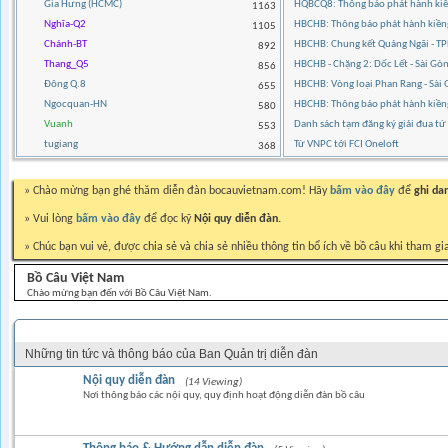
Gia Hưng (HCMC)
HQBCQ8: Thông báo phát hành kiền
1163
Nghĩa-Q2
HBCHB: Thông báo phát hành kiền
1105
Chánh-BT
HBCHB: Chung kết Quảng Ngãi - 
892
Thang_Q5
HBCHB - Chặng 2: Dốc Lết - Sài G
856
Đông Q.8
HBCHB: Vòng loại Phan Rang - Sà
655
Ngocquan-HN
HBCHB: Thông báo phát hành kiề
580
Vuanh
Danh sách tạm đăng ký giải đua t
553
tugiang
Từ VNPC tới FCI Oneloft
368
» Chào mừng bạn ghé thăm diễn đàn bocauvietnam.com! Hãy
bấm vào đây
để
ghi da
» Vui lòng
bấm vào đây
để đọc kỹ
Nội quy diễn đàn.
» Chúc bạn vui vẻ, được chia sẻ và chia sẻ nhiều thông tin bổ ích về bồ câu khi tham gi
Bồ Câu Việt Nam
Chào mừng bạn đến với Bồ Câu Việt Nam.
THÔNG BÁO BAN QUẢN TRỊ DIỄN ĐÀN
Những tin tức và thông báo của Ban Quản trị diễn đàn
Nội quy diễn đàn
(14 Viewing)
Nơi thông báo các nội quy, quy định hoạt động diễn đàn bồ câu