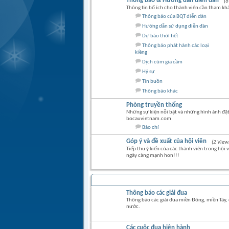
Thông báo & Hướng dẫn diễn đàn
(6
Thông tin bổ ích cho thành viên cần tham kh
Thông báo của BQT diễn đàn
Hướng dẫn sử dụng diễn đàn
Dự báo thời tiết
Thông báo phát hành các loại
kiềng
Dịch cúm gia cầm
Hỷ sự
Tin buồn
Thông báo khác
Phòng truyền thống
Những sự kiện nỗi bật và những hình ảnh đặt
bocauvietnam.com
Báo chí
Góp ý và đề xuất của hội viên
(2 View
Tiếp thu ý kiến của các thành viên trong hội 
ngày càng mạnh hơn!!!
BỒ CÂU ĐUA
Thông báo các giải đua
Thông báo các giải đua miền Đông, miền Tây, 
nước.
Các cuộc đua hiện hành