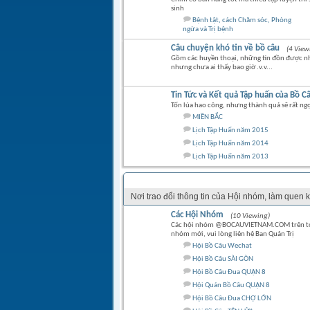
sinh
Bệnh tật, cách Chăm sóc, Phòng
ngừa và Trị bệnh
Câu chuyện khó tin về bồ câu
(4 View
Gồm các huyền thoại, những tin đồn được n
nhưng chưa ai thấy bao giờ .v.v...
Tin Tức và Kết quả Tập huấn của Bồ C
Tốn lúa hao công, nhưng thành quả sẽ rất ng
MIỀN BẮC
Lịch Tập Huấn năm 2015
Lịch Tập Huấn năm 2014
Lịch Tập Huấn năm 2013
GÓC CỘNG ĐỒNG
Nơi trao đổi thông tin của Hội nhóm, làm quen kế
Các Hội Nhóm
(10 Viewing)
Các hội nhóm @BOCAUVIETNAM.COM trên toà
nhóm mới, vui lòng liên hệ Ban Quản Trị
Hội Bồ Câu Wechat
Hội Bồ Câu SÀI GÒN
Hội Bồ Câu Đua QUẬN 8
Hội Quán Bồ Câu QUẬN 8
Hội Bồ Câu Đua CHỢ LỚN