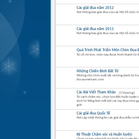
Các giải đua năm 2012
Nơi thông báo giải đua của các Hội tổ chức 
Các giải đua năm 2011
Nơi thông báo giải đua của các Hội tổ chức 
Quá Trình Phát Triển Môn Chim Đua 
Từ cổ chí kim, môn này được hình thành từ đ
Những Chiến Binh Bất Tử
Những chú chim xuất sắc và lừng danh từ trư
bocauvietnam.com
Các Bài Viết Tham Khảo
(3 Viewing)
Từ cách chăm sóc, chọn lựa đến huấn luyện c
dịch từ tiếng Anh viết bởi các tay đua chim g
giới
Các giải đua Quốc Tế
Nơi cập nhật thông tin các giải đua diễn ra tr
Kỹ Thuật Chăm sóc và Huấn luyện
Chim có bản năng tốt mà thiếu tập luyện th