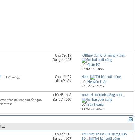
Chủ đề: 19
Offline Cần Giờ mồng 9 âm...
Bài gửi: 143
bởi
Chấn PG
07-02-14,
18:02
I
Chủ đề: 29
Hello
(3 Viewing)
Bài gửi: 89
bởi
Nguyễn Luân
07-12-17,
21:47
Chủ đề: 108
Trao Trả Tù Binh kiềng 300...
Bài gửi: 360
 cafe, trao đổi các chủ đề ngoài
xả stress.
bởi
Bảy Hoàng
21-03-17,
20:14
ẠI NHẬP
Bài cuối
...
Chủ đề: 13
Thư Mời Tham Gia Trưng Bày
Bài gửi: 107
Bồ...