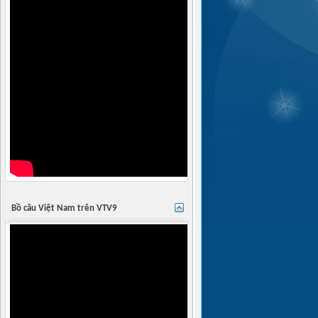
Bồ câu Việt Nam trên VTV9