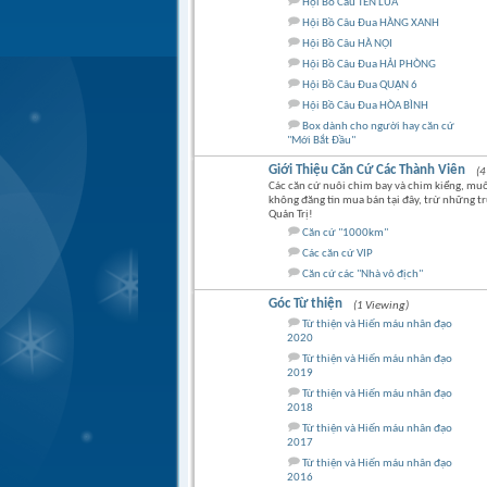
Hội Bồ Câu TÊN LỬA
Hội Bồ Câu Đua HÀNG XANH
Hội Bồ Câu HÀ NỘI
Hội Bồ Câu Đua HẢI PHÒNG
Hội Bồ Câu Đua QUẬN 6
Hội Bồ Câu Đua HÒA BÌNH
Box dành cho người hay căn cứ
"Mới Bắt Đầu"
Giới Thiệu Căn Cứ Các Thành Viên
(4
Các căn cứ nuôi chim bay và chim kiểng, muốn
không đăng tin mua bán tại đây, trừ những t
Quản Trị!
Căn cứ "1000km"
Các căn cứ VIP
Căn cứ các "Nhà vô địch"
Góc Từ thiện
(1 Viewing)
Từ thiện và Hiến máu nhân đạo
2020
Từ thiện và Hiến máu nhân đạo
2019
Từ thiện và Hiến máu nhân đạo
2018
Từ thiện và Hiến máu nhân đạo
2017
Từ thiện và Hiến máu nhân đạo
2016