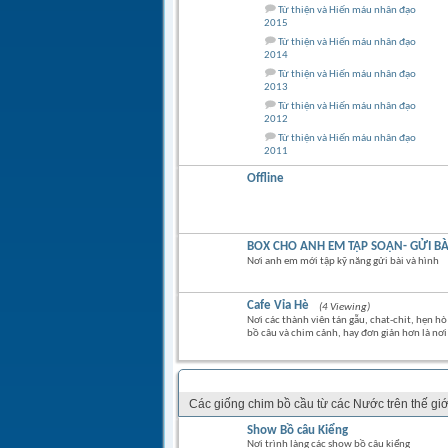
Từ thiện và Hiến máu nhân đạo
2015
Từ thiện và Hiến máu nhân đạo
2014
Từ thiện và Hiến máu nhân đạo
2013
Từ thiện và Hiến máu nhân đạo
2012
Từ thiện và Hiến máu nhân đạo
2011
Offline
BOX CHO ANH EM TẬP SOẠN- GỬI BÀ
Nơi anh em mới tập kỹ năng gửi bài và hình
Cafe Vỉa Hè
(4 Viewing)
Nơi các thành viên tán gẫu, chat-chit, hẹn hò
bồ câu và chim cảnh, hay đơn giản hơn là nơi 
CÁC LOẠI CHIM BỒ CÂU KIỂNG NỘI & NGO
Các giống chim bồ cầu từ các Nước trên thế giới.
Show Bồ câu Kiểng
Nơi trình làng các show bồ câu kiểng