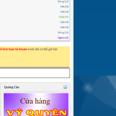
Đông Q.8
HBCHB
HBCHB
Chấn PG
HBCHB
HBCHB
Đông Q.8
Nghĩa-Q2
ể kích hoạt tài khoản
trước khi có thể gửi bài.
Quảng Cáo