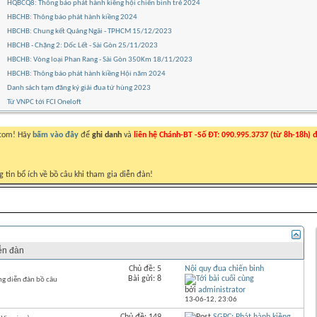
HQBCQ8: Thông báo phát hành kiềng hội chiến binh trẻ 2024
HBCHB: Thông báo phát hành kiềng 2024
HBCHB: Chung kết Quảng Ngãi - TPHCM 15/12/2023
HBCHB - Chặng 2: Dốc Lết - Sài Gòn 25/11/2023
HBCHB: Vòng loại Phan Rang - Sài Gòn 350Km 18/11/2023
HBCHB: Thông báo phát hành kiềng Hội năm 2024
Danh sách tạm đăng ký giải đua tứ hùng 2023
Từ VNPC tới FCI Oneloft
.com! Hãy
bấm vào đây
để
ghi danh
và
liên hệ Chánh-BT -Số ĐT: 090.995.3737 (từ 8h-18h) đ
g tin bổ ích về bồ câu khi tham gia diễn đàn!
Bài cuối
iễn đàn
Chủ đề: 5
Nội quy đua chiến binh
Bài gửi: 8
ng diễn đàn bồ câu
bởi
administrator
13-06-12,
23:06