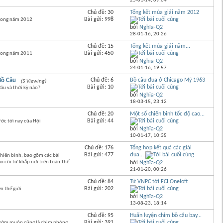
25-01-14,
09:04
Chủ đề: 30
Tổng kết mùa giải năm 2012
Bài gửi: 998
trong năm 2012
bởi
Nghĩa-Q2
28-01-16,
20:26
Chủ đề: 15
Tổng kết mùa giải năm...
Bài gửi: 450
trong năm 2011
bởi
Nghĩa-Q2
24-01-16,
19:57
Bồ Câu
Chủ đề: 6
Bồ câu đua ở Chicago Mỹ 1963
(5 Viewing)
Bài gửi: 10
âu và thời kỳ nào?
bởi
Nghĩa-Q2
18-03-15,
23:12
Chủ đề: 20
Một số chiến binh tốc độ cao...
Bài gửi: 44
ớc tới nay của Hội
bởi
Nghĩa-Q2
10-01-17,
10:35
Chủ đề: 176
Tổng hợp kết quả các giải
Bài gửi: 477
đua...
hiến binh, bao gồm các bài
ạo cội từ khắp nơi trên toàn Thế
bởi
Nghĩa-Q2
21-01-20,
00:26
Chủ đề: 84
Từ VNPC tới FCI Oneloft
Bài gửi: 202
ên thế giới
bởi
Nghĩa-Q2
13-08-23,
18:14
Chủ đề: 95
Huấn luyện chim bồ câu bay...
Bài gửi: 391
ì sớm muộn cũng là chim phóng