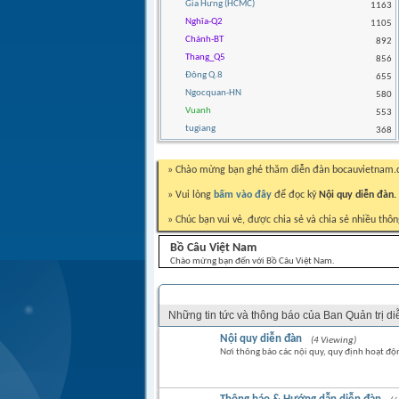
Gia Hưng (HCMC)
1163
Nghĩa-Q2
1105
Chánh-BT
892
Thang_Q5
856
Đông Q.8
655
Ngocquan-HN
580
Vuanh
553
tugiang
368
» Chào mừng bạn ghé thăm diễn đàn bocauvietnam
» Vui lòng
bấm vào đây
để đọc kỹ
Nội quy diễn đàn.
» Chúc bạn vui vẻ, được chia sẻ và chia sẻ nhiều thôn
Bồ Câu Việt Nam
Chào mừng bạn đến với Bồ Câu Việt Nam.
THÔNG BÁO BAN QUẢN TRỊ DIỄN ĐÀN
Những tin tức và thông báo của Ban Quản trị d
Nội quy diễn đàn
(4 Viewing)
Nơi thông báo các nội quy, quy định hoạt độ