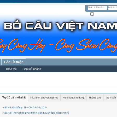
Ghi nhớ?
Góc Từ thiện
Thao tác
Liên kết nhanh
Top 10 bài mới nhất
Mua bán chuyên nghiệp
Mua bán, cho tặng
Thông báo
Tập huấn
HBCHB: Đà Nẵng - TPHCM 05/01/2024
HBCHB: Thông báo phát hành kiềng 2024 (Đã điều chỉnh)