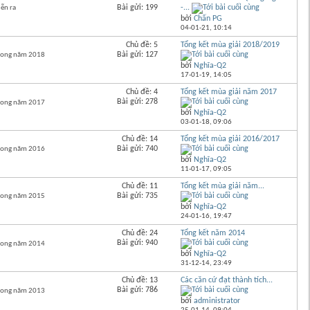
Bài gửi: 199
-...
ễn ra
bởi
Chấn PG
04-01-21,
10:14
Chủ đề: 5
Tổng kết mùa giải 2018/2019
Bài gửi: 127
trong năm 2018
bởi
Nghĩa-Q2
17-01-19,
14:05
Chủ đề: 4
Tổng kết mùa giải năm 2017
Bài gửi: 278
trong năm 2017
bởi
Nghĩa-Q2
03-01-18,
09:06
Chủ đề: 14
Tổng kết mùa giải 2016/2017
Bài gửi: 740
trong năm 2016
bởi
Nghĩa-Q2
11-01-17,
09:05
Chủ đề: 11
Tổng kết mùa giải năm...
Bài gửi: 735
trong năm 2015
bởi
Nghĩa-Q2
24-01-16,
19:47
Chủ đề: 24
Tổng kết năm 2014
Bài gửi: 940
trong năm 2014
bởi
Nghĩa-Q2
31-12-14,
23:49
Chủ đề: 13
Các căn cứ đạt thành tích...
Bài gửi: 786
trong năm 2013
bởi
administrator