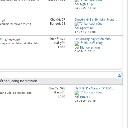
bởi
Nghĩa-Q2
26-05-20,
11:13
Chủ đề: 37
Chuyện về 1 chiến binh trung...
ing)
Bài gửi: 51
hiều người truyền miệng
bởi
ngocthao
17-06-19,
11:08
âu
Chủ đề: 474
Lab đường bay chiến binh
(7 Viewing)
Bài gửi:
ọt ngào cho những ai kiên nhẫn
1.463
bởi
Bigflowerhorn
01-02-19,
21:11
Bài cuối
t bạn, công tác từ thiện...
Chủ đề: 398
HBCHB: Đà Nẵng - TPHCM...
Bài gửi:
n quốc, để tạo box cho
5.176
bởi
HBCHB
03-01-24,
08:48