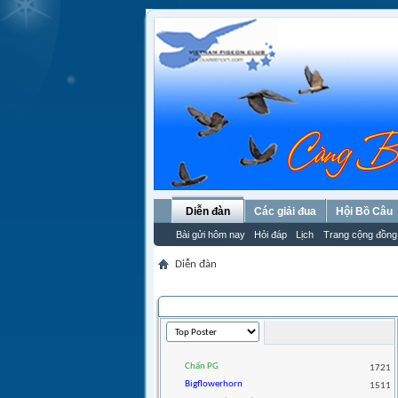
Diễn đàn
Các giải đua
Hội Bồ Câu
Bài gửi hôm nay
Hỏi đáp
Lịch
Trang cộng đồng
Diễn đàn
THỐNG KÊ THÀNH VIÊN
Chấn PG
1721
Bigflowerhorn
1511