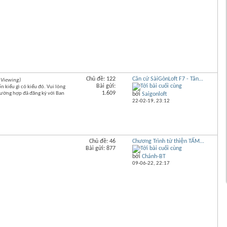
Chủ đề: 122
Căn cứ SàiGònLoft F7 - Tân...
 Viewing)
Bài gửi:
 kiểu gì có kiểu đó. Vui lòng
1.609
rường hợp đã đăng ký với Ban
bởi
Saigonloft
22-02-19,
23:12
Chủ đề: 46
Chương Trình từ thiện TẤM...
Bài gửi: 877
bởi
Chánh-BT
09-06-22,
22:17