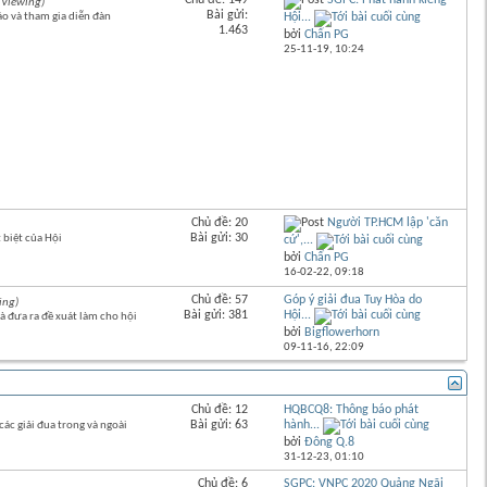
Chủ đề: 149
SGPC: Phát hành kiềng
 Viewing)
Bài gửi:
ảo và tham gia diễn đàn
Hội...
1.463
bởi
Chấn PG
25-11-19,
10:24
Chủ đề: 20
Người TP.HCM lập 'căn
Bài gửi: 30
 biệt của Hội
cứ',...
bởi
Chấn PG
16-02-22,
09:18
Chủ đề: 57
Góp ý giải đua Tuy Hòa do
ing)
Bài gửi: 381
Hội...
và đưa ra đề xuát làm cho hội
bởi
Bigflowerhorn
09-11-16,
22:09
Bài cuối
Chủ đề: 12
HQBCQ8: Thông báo phát
Bài gửi: 63
hành...
các giải đua trong và ngoài
bởi
Đông Q.8
31-12-23,
01:10
Chủ đề: 6
SGPC: VNPC 2020 Quảng Ngãi