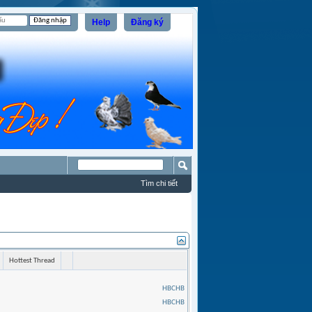
Help
Đăng ký
Tìm chi tiết
Hottest Thread
HBCHB
HBCHB