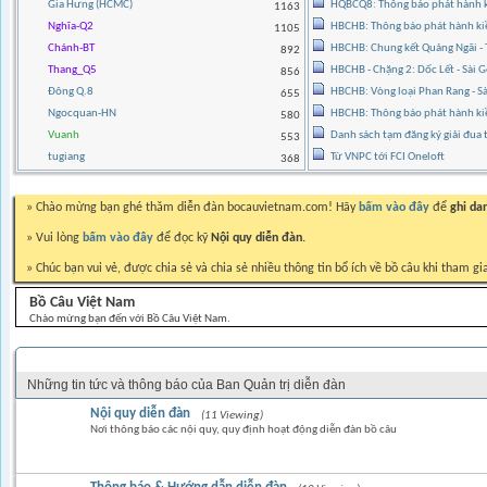
Gia Hưng (HCMC)
HQBCQ8: Thông báo phát hành ki
1163
Nghĩa-Q2
HBCHB: Thông báo phát hành ki
1105
Chánh-BT
HBCHB: Chung kết Quảng Ngãi 
892
Thang_Q5
HBCHB - Chặng 2: Dốc Lết - Sài
856
Đông Q.8
HBCHB: Vòng loại Phan Rang - 
655
Ngocquan-HN
HBCHB: Thông báo phát hành k
580
Vuanh
Danh sách tạm đăng ký giải đua
553
tugiang
Từ VNPC tới FCI Oneloft
368
» Chào mừng bạn ghé thăm diễn đàn bocauvietnam.com! Hãy
bấm vào đây
để
ghi da
» Vui lòng
bấm vào đây
để đọc kỹ
Nội quy diễn đàn.
» Chúc bạn vui vẻ, được chia sẻ và chia sẻ nhiều thông tin bổ ích về bồ câu khi tham gi
Bồ Câu Việt Nam
Chào mừng bạn đến với Bồ Câu Việt Nam.
THÔNG BÁO BAN QUẢN TRỊ DIỄN ĐÀN
Những tin tức và thông báo của Ban Quản trị diễn đàn
Nội quy diễn đàn
(11 Viewing)
Nơi thông báo các nội quy, quy định hoạt động diễn đàn bồ câu