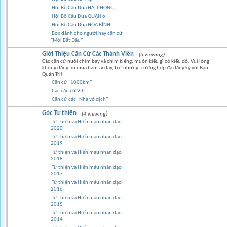
Hội Bồ Câu Đua HẢI PHÒNG
Hội Bồ Câu Đua QUẬN 6
Hội Bồ Câu Đua HÒA BÌNH
Box dành cho người hay căn cứ
"Mới Bắt Đầu"
Giới Thiệu Căn Cứ Các Thành Viên
(6 Viewing)
Các căn cứ nuôi chim bay và chim kiểng, muốn kiểu gì có kiểu đó. Vui lòng
không đăng tin mua bán tại đây, trừ những trường hợp đã đăng ký với Ban
Quản Trị!
Căn cứ "1000km"
Các căn cứ VIP
Căn cứ các "Nhà vô địch"
Góc Từ thiện
(4 Viewing)
Từ thiện và Hiến máu nhân đạo
2020
Từ thiện và Hiến máu nhân đạo
2019
Từ thiện và Hiến máu nhân đạo
2018
Từ thiện và Hiến máu nhân đạo
2017
Từ thiện và Hiến máu nhân đạo
2016
Từ thiện và Hiến máu nhân đạo
2015
Từ thiện và Hiến máu nhân đạo
2014