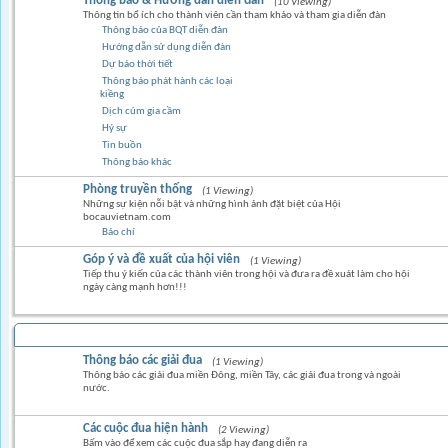
Thông báo & Hướng dẫn diễn đàn
(10 Viewing)
Thông tin bổ ích cho thành viên cần tham khảo và tham gia diễn đàn
Thông báo của BQT diễn đàn
Hướng dẫn sử dụng diễn đàn
Dự báo thời tiết
Thông báo phát hành các loại
kiềng
Dịch cúm gia cầm
Hỷ sự
Tin buồn
Thông báo khác
Phòng truyền thống
(1 Viewing)
Những sự kiện nỗi bật và những hình ảnh đặt biệt của Hội
bocauvietnam.com
Báo chí
Góp ý và đề xuất của hội viên
(1 Viewing)
Tiếp thu ý kiến của các thành viên trong hội và đưa ra đề xuát làm cho hội
ngày càng mạnh hơn!!!
BỒ CÂU ĐUA
Thông báo các giải đua
(1 Viewing)
Thông báo các giải đua miền Đông, miền Tây, các giải đua trong và ngoài
nước.
Các cuộc đua hiện hành
(2 Viewing)
Bấm vào để xem các cuộc đua sắp hay đang diễn ra