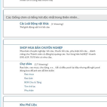
nhiên Ủn tì cũng vào nhóm này
CÁC LOẠI CHIM KIỂNG & CHIM HÓT
Các Giống chim có tiếng hót độc nhất trong thiên nhiên...
Các Loài Động vật khác
(1 Viewing)
Thế giới động vật trừ bồ câu
TRAO ĐỔI MUA BÁN
SHOP MUA BÁN CHUYÊN NGHIỆP
Mua bán chuyên nghiệp: bồ câu, thuốc bồ câu, phụ kiện bồ câu... dành
riêng cho Thành viên có đăng ký quảng cáo. Vui lòng liên hệ BQT -Vuanh
090.639.7070 khi có nhu cầu.
Chợ chim
(17 Viewing)
Rao bán, rao mua, cho tặng, v.v... tất cả đều post tại đây nhưng đề nghị post
đúng box để anh em dễ tìm kiếm
Rao mua
Rao bán
BOX Cho & Tặng
Tìm trẻ lạc
Phụ kiện
Kho Phế Liệu