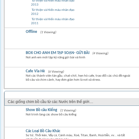
Từ thiện và Hiến máu nhân đạo
2013
Từ thiện và Hiến máu nhân đạo
2012
Từ thiện và Hiến máu nhân đạo
2011
Offline
(1 Viewing)
BOX CHO ANH EM TẬP SOẠN- GỬI BÀI
(4 Viewing)
Nơi anh em mới tập kỹ năng gửi bài và hình
Cafe Vỉa Hè
(6 Viewing)
Nơi các thành viên tán gẫu, chat-chit, hẹn hò cafe, trao đổi các chủ đề ngoài
bồ câu và chim cảnh, hay đơn giản hơn là nơi xả stress.
CÁC LOẠI CHIM BỒ CÂU KIỂNG NỘI & NGOẠI NHẬP
Các giống chim bồ cầu từ các Nước trên thế giới....
Show Bồ câu Kiểng
(1 Viewing)
Nơi trình làng các show bồ câu kiểng
Các Loại Bồ Câu Khác
Sư tử, Thổi kèn, Vẩy cá, Cánh màu, Xoè, Titan, Banh, Hoả tiễn, vv... và tất