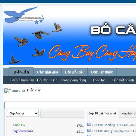
Diễn đàn
Các giải đua
Hội Bồ Câu
Góc Từ thiện
Bài gửi hôm nay
Hỏi đáp
Lịch
Trang cộng đồng
Thao tác
Liên kết nhanh
Diễn đàn
THỐNG KÊ THÀNH VIÊN
Top 10 bài mới nhất
Mua bán c
Chấn PG
HBCHB: Đà Nẵng - TPHCM 05/0
1721
Bigflowerhorn
HBCHB: Thông báo phát hành kiề
1511