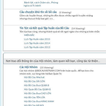
Bệnh tật, cách Chăm sóc, Phòng
ngừa và Trị bệnh
Câu chuyện khó tin về bồ câu
(5 Viewing)
Gồm các huyền thoại, những tin đồn được nhiều người truyền miệng
nhưng chưa ai thấy bao giờ .v.v...
Tin Tức và Kết quả Tập huấn của Bồ Câu
(14 Viewing)
Tốn lúa hao công, nhưng thành quả sẽ rất ngọt ngào cho những ai kiên nhẫn
MIỀN BẮC
Lịch Tập Huấn năm 2015
Lịch Tập Huấn năm 2014
Lịch Tập Huấn năm 2013
GÓC CỘNG ĐỒNG
Nơi trao đổi thông tin của Hội nhóm, làm quen kết bạn, công tác từ thiện...
Các Hội Nhóm
(25 Viewing)
Các hội nhóm @BOCAUVIETNAM.COM trên toàn quốc, để tạo box cho
nhóm mới, vui lòng liên hệ Ban Quản Trị
Hội Bồ Câu Wechat
Hội Bồ Câu SÀI GÒN
Hội Bồ Câu Đua QUẬN 8
Hội Quán Bồ Câu QUẬN 8
Hội Bồ Câu Đua CHỢ LỚN
Hội Bồ Câu TÊN LỬA
Hội Bồ Câu Đua HÀNG XANH
Hội Bồ Câu HÀ NỘI