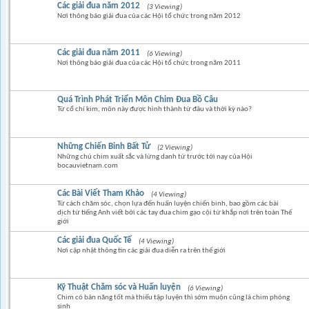
Các giải đua năm 2012
(3 Viewing)
Nơi thông báo giải đua của các Hội tổ chức trong năm 2012
Các giải đua năm 2011
(6 Viewing)
Nơi thông báo giải đua của các Hội tổ chức trong năm 2011
Quá Trình Phát Triển Môn Chim Đua Bồ Câu
Từ cổ chí kim, môn này được hình thành từ đâu và thời kỳ nào?
Những Chiến Binh Bất Tử
(2 Viewing)
Những chú chim xuất sắc và lừng danh từ trước tới nay của Hội
bocauvietnam.com
Các Bài Viết Tham Khảo
(4 Viewing)
Từ cách chăm sóc, chọn lựa đến huấn luyện chiến binh, bao gồm các bài
dịch từ tiếng Anh viết bởi các tay đua chim gạo cội từ khắp nơi trên toàn Thế
giới
Các giải đua Quốc Tế
(4 Viewing)
Nơi cập nhật thông tin các giải đua diễn ra trên thế giới
Kỹ Thuật Chăm sóc và Huấn luyện
(6 Viewing)
Chim có bản năng tốt mà thiếu tập luyện thì sớm muộn cũng là chim phóng
sinh