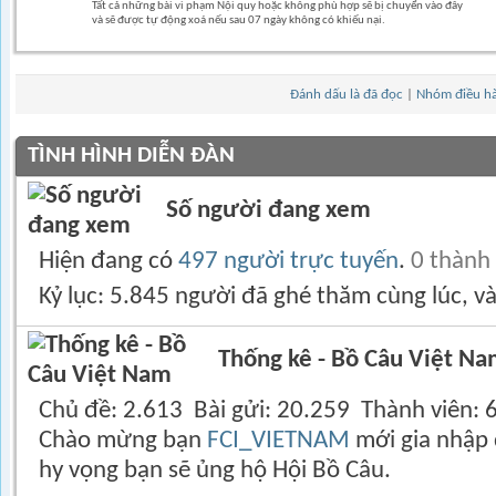
Tất cả những bài vi phạm Nội quy hoặc không phù hợp sẽ bị chuyển vào đây
và sẽ được tự động xoá nếu sau 07 ngày không có khiếu nại.
Đánh dấu là đã đọc
|
Nhóm điều h
TÌNH HÌNH DIỄN ĐÀN
Số người đang xem
Hiện đang có
497 người trực tuyến
.
0 thành
Kỷ lục: 5.845 người đã ghé thăm cùng lúc, v
Thống kê - Bồ Câu Việt N
Chủ đề
2.613
Bài gửi
20.259
Thành viên
Chào mừng bạn
FCI_VIETNAM
mới gia nhập 
hy vọng bạn sẽ ủng hộ Hội Bồ Câu.