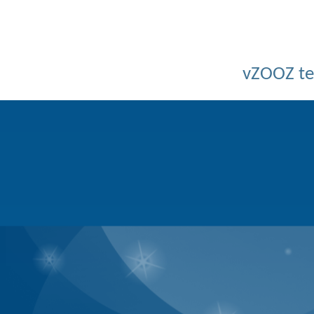
Powered by v
Copyright © 2026 Bồ C
BQT không chịu bất cứ trách nhi
vZOOZ 