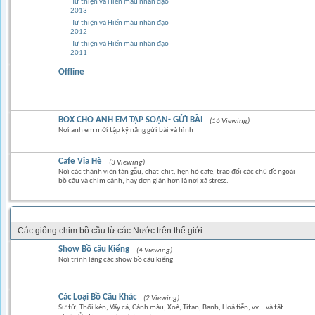
Từ thiện và Hiến máu nhân đạo
2013
Từ thiện và Hiến máu nhân đạo
2012
Từ thiện và Hiến máu nhân đạo
2011
Offline
BOX CHO ANH EM TẬP SOẠN- GỬI BÀI
(16 Viewing)
Nơi anh em mới tập kỹ năng gửi bài và hình
Cafe Vỉa Hè
(3 Viewing)
Nơi các thành viên tán gẫu, chat-chit, hẹn hò cafe, trao đổi các chủ đề ngoài
bồ câu và chim cảnh, hay đơn giản hơn là nơi xả stress.
CÁC LOẠI CHIM BỒ CÂU KIỂNG NỘI & NGOẠI NHẬP
Các giống chim bồ cầu từ các Nước trên thế giới....
Show Bồ câu Kiểng
(4 Viewing)
Nơi trình làng các show bồ câu kiểng
Các Loại Bồ Câu Khác
(2 Viewing)
Sư tử, Thổi kèn, Vẩy cá, Cánh màu, Xoè, Titan, Banh, Hoả tiễn, vv... và tất