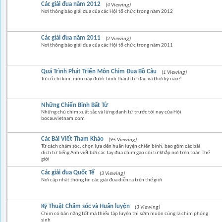
Các giải đua năm 2012
(4 Viewing)
Nơi thông báo giải đua của các Hội tổ chức trong năm 2012
Các giải đua năm 2011
(2 Viewing)
Nơi thông báo giải đua của các Hội tổ chức trong năm 2011
Quá Trình Phát Triển Môn Chim Đua Bồ Câu
(1 Viewing)
Từ cổ chí kim, môn này được hình thành từ đâu và thời kỳ nào?
Những Chiến Binh Bất Tử
Những chú chim xuất sắc và lừng danh từ trước tới nay của Hội
bocauvietnam.com
Các Bài Viết Tham Khảo
(95 Viewing)
Từ cách chăm sóc, chọn lựa đến huấn luyện chiến binh, bao gồm các bài
dịch từ tiếng Anh viết bởi các tay đua chim gạo cội từ khắp nơi trên toàn Thế
giới
Các giải đua Quốc Tế
(3 Viewing)
Nơi cập nhật thông tin các giải đua diễn ra trên thế giới
Kỹ Thuật Chăm sóc và Huấn luyện
(3 Viewing)
Chim có bản năng tốt mà thiếu tập luyện thì sớm muộn cũng là chim phóng
sinh