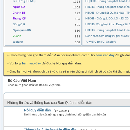
Gia Hưng (HCMC)
HQBCQ8: Thông báo phát hành kiền
1163
Nghĩa-Q2
HBCHB: Thông báo phát hành kiền
1105
Chánh-BT
HBCHB: Chung kết Quảng Ngãi - 
892
Thang_Q5
HBCHB - Chặng 2: Dốc Lết - Sài G
856
Đông Q.8
HBCHB: Vòng loại Phan Rang - Sà
655
Ngocquan-HN
HBCHB: Thông báo phát hành kiề
580
Vuanh
Danh sách tạm đăng ký giải đua t
553
tugiang
Từ VNPC tới FCI Oneloft
368
» Chào mừng bạn ghé thăm diễn đàn bocauvietnam.com! Hãy
bấm vào đây
để
ghi da
» Vui lòng
bấm vào đây
để đọc kỹ
Nội quy diễn đàn.
» Chúc bạn vui vẻ, được chia sẻ và chia sẻ nhiều thông tin bổ ích về bồ câu khi tham gi
Bồ Câu Việt Nam
Chào mừng bạn đến với Bồ Câu Việt Nam.
THÔNG BÁO BAN QUẢN TRỊ DIỄN ĐÀN
Những tin tức và thông báo của Ban Quản trị diễn đàn
Nội quy diễn đàn
(19 Viewing)
Nơi thông báo các nội quy, quy định hoạt động diễn đàn bồ câu