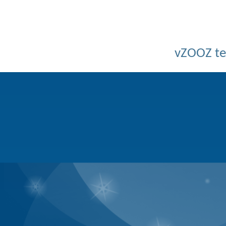
Powered by v
Copyright © 2026 Bồ C
BQT không chịu bất cứ trách nhi
vZOOZ 