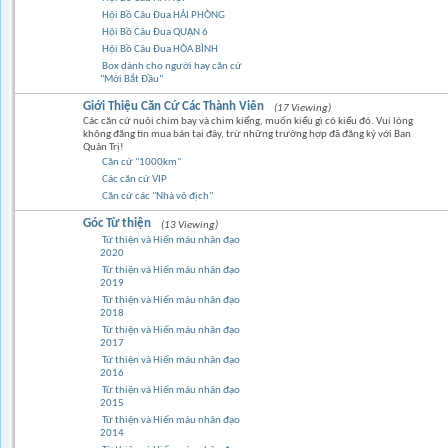
Hội Bồ Câu Đua HẢI PHÒNG
Hội Bồ Câu Đua QUẬN 6
Hội Bồ Câu Đua HÒA BÌNH
Box dành cho người hay căn cứ
"Mới Bắt Đầu"
Giới Thiệu Căn Cứ Các Thành Viên
(17 Viewing)
Các căn cứ nuôi chim bay và chim kiểng, muốn kiểu gì có kiểu đó. Vui lòng
không đăng tin mua bán tại đây, trừ những trường hợp đã đăng ký với Ban
Quản Trị!
Căn cứ "1000km"
Các căn cứ VIP
Căn cứ các "Nhà vô địch"
Góc Từ thiện
(13 Viewing)
Từ thiện và Hiến máu nhân đạo
2020
Từ thiện và Hiến máu nhân đạo
2019
Từ thiện và Hiến máu nhân đạo
2018
Từ thiện và Hiến máu nhân đạo
2017
Từ thiện và Hiến máu nhân đạo
2016
Từ thiện và Hiến máu nhân đạo
2015
Từ thiện và Hiến máu nhân đạo
2014