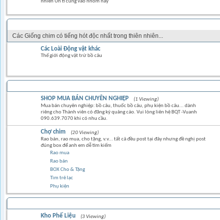
nhiên Ủn tì cũng vào nhóm này
CÁC LOẠI CHIM KIỂNG & CHIM HÓT
Các Giống chim có tiếng hót độc nhất trong thiên nhiên...
Các Loài Động vật khác
Thế giới động vật trừ bồ câu
TRAO ĐỔI MUA BÁN
SHOP MUA BÁN CHUYÊN NGHIỆP
(1 Viewing)
Mua bán chuyên nghiệp: bồ câu, thuốc bồ câu, phụ kiện bồ câu... dành
riêng cho Thành viên có đăng ký quảng cáo. Vui lòng liên hệ BQT -Vuanh
090.639.7070 khi có nhu cầu.
Chợ chim
(20 Viewing)
Rao bán, rao mua, cho tặng, v.v... tất cả đều post tại đây nhưng đề nghị post
đúng box để anh em dễ tìm kiếm
Rao mua
Rao bán
BOX Cho & Tặng
Tìm trẻ lạc
Phụ kiện
Kho Phế Liệu
(3 Viewing)