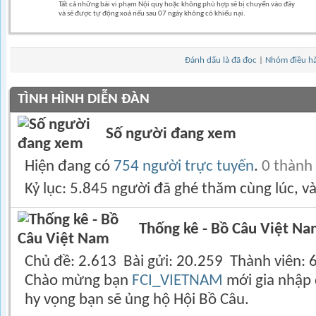
Tất cả những bài vi phạm Nội quy hoặc không phù hợp sẽ bị chuyển vào đây
và sẽ được tự động xoá nếu sau 07 ngày không có khiếu nại.
Đánh dấu là đã đọc
|
Nhóm điều h
TÌNH HÌNH DIỄN ĐÀN
Số người đang xem
Hiện đang có
754 người trực tuyến
.
0 thành
Kỷ lục: 5.845 người đã ghé thăm cùng lúc, v
Thống kê - Bồ Câu Việt N
Chủ đề
2.613
Bài gửi
20.259
Thành viên
Chào mừng bạn
FCI_VIETNAM
mới gia nhập 
hy vọng bạn sẽ ủng hộ Hội Bồ Câu.