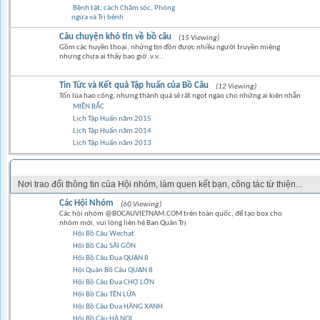
Bệnh tật, cách Chăm sóc, Phòng
ngừa và Trị bệnh
Câu chuyện khó tin về bồ câu
(15 Viewing)
Gồm các huyền thoại, những tin đồn được nhiều người truyền miệng
nhưng chưa ai thấy bao giờ .v.v...
Tin Tức và Kết quả Tập huấn của Bồ Câu
(12 Viewing)
Tốn lúa hao công, nhưng thành quả sẽ rất ngọt ngào cho những ai kiên nhẫn
MIỀN BẮC
Lịch Tập Huấn năm 2015
Lịch Tập Huấn năm 2014
Lịch Tập Huấn năm 2013
GÓC CỘNG ĐỒNG
Nơi trao đổi thông tin của Hội nhóm, làm quen kết bạn, công tác từ thiện...
Các Hội Nhóm
(60 Viewing)
Các hội nhóm @BOCAUVIETNAM.COM trên toàn quốc, để tạo box cho
nhóm mới, vui lòng liên hệ Ban Quản Trị
Hội Bồ Câu Wechat
Hội Bồ Câu SÀI GÒN
Hội Bồ Câu Đua QUẬN 8
Hội Quán Bồ Câu QUẬN 8
Hội Bồ Câu Đua CHỢ LỚN
Hội Bồ Câu TÊN LỬA
Hội Bồ Câu Đua HÀNG XANH
Hội Bồ Câu HÀ NỘI