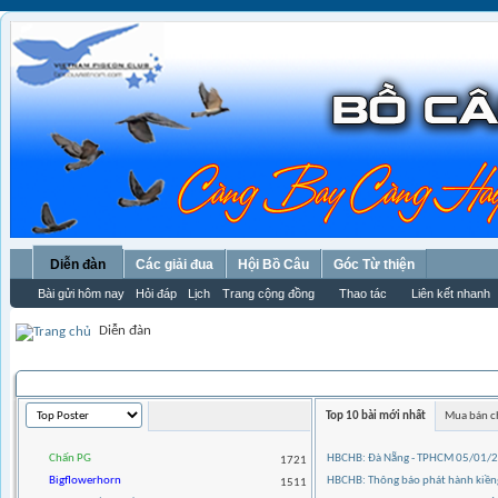
Diễn đàn
Các giải đua
Hội Bồ Câu
Góc Từ thiện
Bài gửi hôm nay
Hỏi đáp
Lịch
Trang cộng đồng
Thao tác
Liên kết nhanh
Diễn đàn
THỐNG KÊ THÀNH VIÊN
Top 10 bài mới nhất
Mua bán c
Chấn PG
HBCHB: Đà Nẵng - TPHCM 05/01/
1721
Bigflowerhorn
HBCHB: Thông báo phát hành kiềng
1511