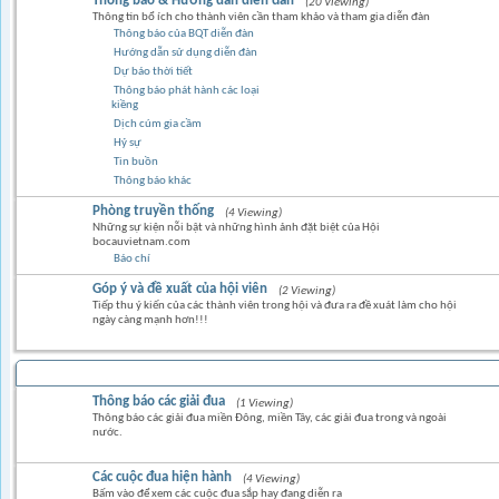
Thông báo & Hướng dẫn diễn đàn
(20 Viewing)
Thông tin bổ ích cho thành viên cần tham khảo và tham gia diễn đàn
Thông báo của BQT diễn đàn
Hướng dẫn sử dụng diễn đàn
Dự báo thời tiết
Thông báo phát hành các loại
kiềng
Dịch cúm gia cầm
Hỷ sự
Tin buồn
Thông báo khác
Phòng truyền thống
(4 Viewing)
Những sự kiện nỗi bật và những hình ảnh đặt biệt của Hội
bocauvietnam.com
Báo chí
Góp ý và đề xuất của hội viên
(2 Viewing)
Tiếp thu ý kiến của các thành viên trong hội và đưa ra đề xuát làm cho hội
ngày càng mạnh hơn!!!
BỒ CÂU ĐUA
Thông báo các giải đua
(1 Viewing)
Thông báo các giải đua miền Đông, miền Tây, các giải đua trong và ngoài
nước.
Các cuộc đua hiện hành
(4 Viewing)
Bấm vào để xem các cuộc đua sắp hay đang diễn ra