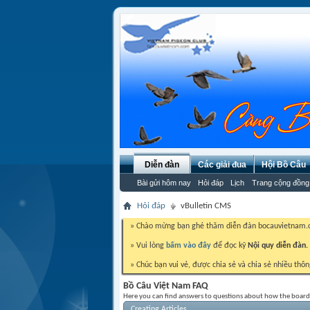
Diễn đàn
Các giải đua
Hội Bồ Câu
Bài gửi hôm nay
Hỏi đáp
Lịch
Trang cộng đồng
Hỏi đáp
vBulletin CMS
» Chào mừng bạn ghé thăm diễn đàn bocauvietnam
» Vui lòng
bấm vào đây
để đọc kỹ
Nội quy diễn đàn.
» Chúc bạn vui vẻ, được chia sẻ và chia sẻ nhiều thôn
Bồ Câu Việt Nam FAQ
Here you can find answers to questions about how the board 
Creating Articles