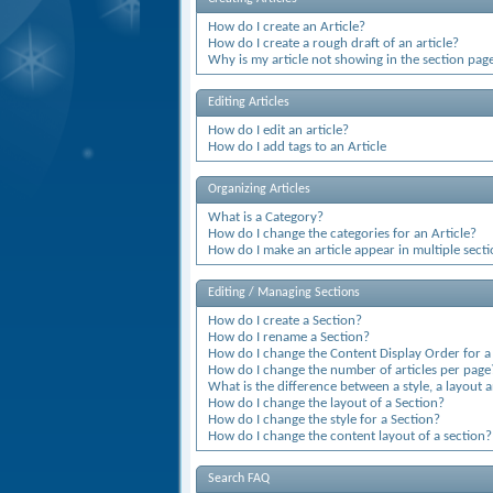
How do I create an Article?
How do I create a rough draft of an article?
Why is my article not showing in the section pag
Editing Articles
How do I edit an article?
How do I add tags to an Article
Organizing Articles
What is a Category?
How do I change the categories for an Article?
How do I make an article appear in multiple sect
Editing / Managing Sections
How do I create a Section?
How do I rename a Section?
How do I change the Content Display Order for a
How do I change the number of articles per page
What is the difference between a style, a layout 
How do I change the layout of a Section?
How do I change the style for a Section?
How do I change the content layout of a section?
Search FAQ