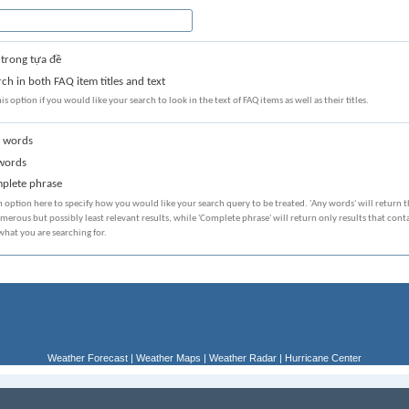
trong tựa đề
ch in both FAQ item titles and text
his option if you would like your search to look in the text of FAQ items as well as their titles.
 words
words
plete phrase
n option here to specify how you would like your search query to be treated. 'Any words' will return 
erous but possibly least relevant results, while 'Complete phrase' will return only results that cont
what you are searching for.
Weather Forecast
|
Weather Maps
|
Weather Radar
|
Hurricane Center