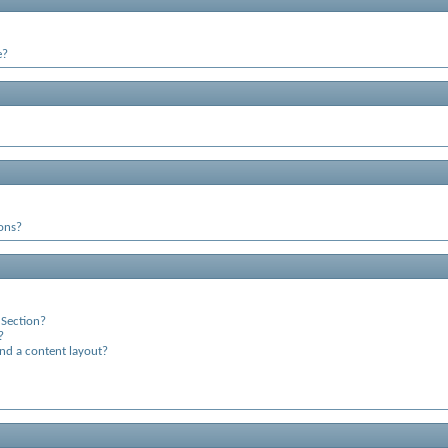
e?
ions?
 Section?
?
and a content layout?