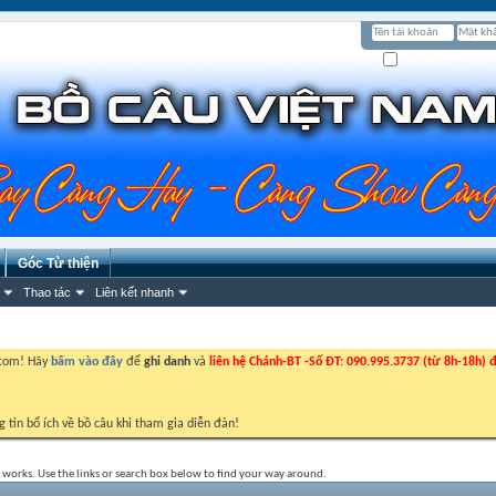
Ghi nhớ?
Góc Từ thiện
Thao tác
Liên kết nhanh
.com! Hãy
bấm vào đây
để
ghi danh
và
liên hệ Chánh-BT -Số ĐT: 090.995.3737 (từ 8h-18h) đ
g tin bổ ích về bồ câu khi tham gia diễn đàn!
works. Use the links or search box below to find your way around.