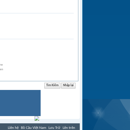
the
ain
Liên hệ
Bồ Câu Việt Nam
Lưu Trữ
Lên trên