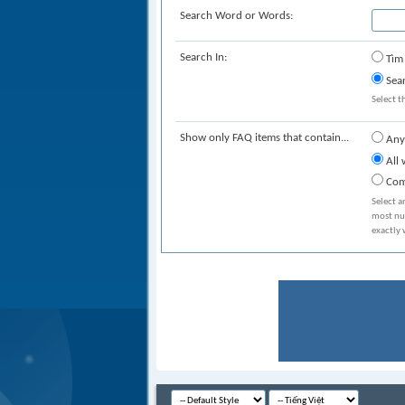
Search Word or Words:
Search In:
Tìm 
Sear
Select t
Show only FAQ items that contain...
Any
All 
Com
Select a
most num
exactly 