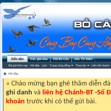
Diễn đàn
Các giải đua
Hội Bồ Câu
Góc Từ thiện
Bài gửi hôm nay
Hỏi đáp
Lịch
Trang cộng đồng
Thao tác
Liên kết nhanh
Hỏi đáp
» Chào mừng bạn ghé thăm diễn đ
ghi danh
và
liên hệ Chánh-BT -Số Đ
khoản
trước khi có thể gửi bài.