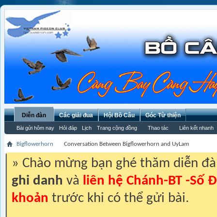
Diễn đàn
Các giải đua
Hội Bồ Câu
Góc Từ thiện
Bài gửi hôm nay
Hỏi đáp
Lịch
Trang cộng đồng
Thao tác
Liên kết nhanh
Bigflowerhorn
Conversation Between Bigflowerhorn and UyLam
» Chào mừng bạn ghé thăm diễn đ
ghi danh
và
liên hệ Chánh-BT -Số Đ
khoản
trước khi có thể gửi bài.