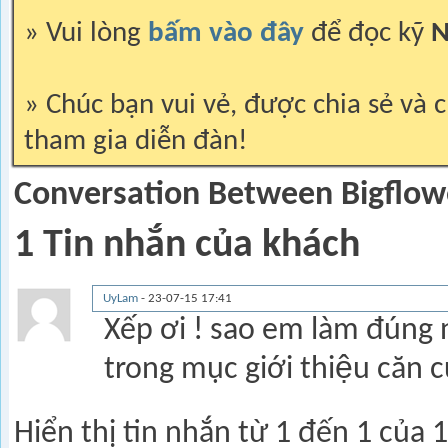
» Vui lòng
bấm vào đây
để đọc kỹ
N
» Chúc bạn vui vẻ, được chia sẻ và c
tham gia diễn đàn!
Conversation Between Bigflo
1
Tin nhắn của khách
UyLam
-
23-07-15
17:41
Xếp ơi ! sao em làm đúng nh
trong mục giới thiệu căn cư
Hiển thị tin nhắn từ 1 đến
1
của
1