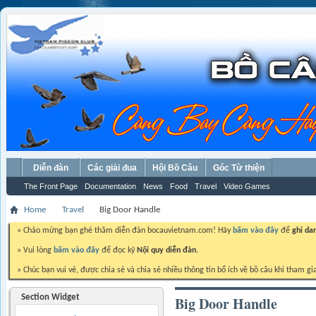
Diễn đàn
Các giải đua
Hội Bồ Câu
Góc Từ thiện
The Front Page
Documentation
News
Food
Travel
Video Games
Home
Travel
Big Door Handle
» Chào mừng bạn ghé thăm diễn đàn bocauvietnam.com! Hãy
bấm vào đây
để
ghi da
» Vui lòng
bấm vào đây
để đọc kỹ
Nội quy diễn đàn.
» Chúc bạn vui vẻ, được chia sẻ và chia sẻ nhiều thông tin bổ ích về bồ câu khi tham gi
Section Widget
Big Door Handle