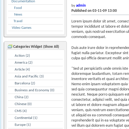
Documentation
by
admin
Food
Published on 03-11-09 13:00
News
Travel
Lorem ipsum dolor sit amet, consect
tempor incididunt ut labore et dol
Video Games
veniam, quis nostrud exercitation ul
commodo consequat.
Categories Widget (Show All)
Duis aute irure dolor in reprehenderi
fugiat nulla pariatur. Excepteur sin
Action (2)
culpa qui officia deserunt mollit an
America (2)
"Sed ut perspiciatis unde omnis ist
Article (4)
doloremque laudantium, totam rem 
Asia and Pacific (3)
inventore veritatis et quasi archite
Barcelona (2)
Nemo enim ipsam voluptatem quia vo
sed quia consequuntur magni dolore
Business and Economy (0)
nesciunt. Neque porro quisquam est
China (2)
consectetur, adipisci velit, sed q
Chinese (0)
ut labore et dolore magnam aliqu
veniam, quis nostrum exercitationem
CMS (4)
ut aliquid ex ea commodi consequat
Continental (1)
reprehenderit qui in ea voluptate v
Europe (1)
vel illum qui dolorem eum fugiat qu