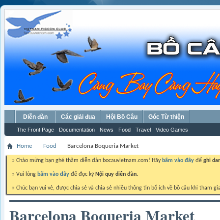
Diễn đàn
Các giải đua
Hội Bồ Câu
Góc Từ thiện
The Front Page
Documentation
News
Food
Travel
Video Games
Home
Food
Barcelona Boqueria Market
» Chào mừng bạn ghé thăm diễn đàn bocauvietnam.com! Hãy
bấm vào đây
để
ghi da
» Vui lòng
bấm vào đây
để đọc kỹ
Nội quy diễn đàn.
» Chúc bạn vui vẻ, được chia sẻ và chia sẻ nhiều thông tin bổ ích về bồ câu khi tham gi
Barcelona Boqueria Market