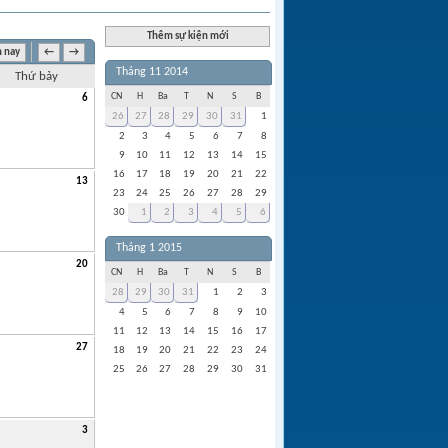
Thêm sự kiện mới
 nay
←
→
Tháng 11 2014
Thứ bảy
CN
H
Ba
T
N
S
B
6
26
27
28
29
30
31
1
2
3
4
5
6
7
8
9
10
11
12
13
14
15
16
17
18
19
20
21
22
13
23
24
25
26
27
28
29
30
1
2
3
4
5
6
Tháng 1 2015
20
CN
H
Ba
T
N
S
B
28
29
30
31
1
2
3
4
5
6
7
8
9
10
11
12
13
14
15
16
17
27
18
19
20
21
22
23
24
25
26
27
28
29
30
31
3