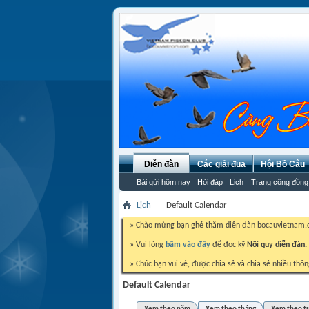
Diễn đàn
Các giải đua
Hội Bồ Câu
Bài gửi hôm nay
Hỏi đáp
Lịch
Trang cộng đồng
Lịch
Default Calendar
» Chào mừng bạn ghé thăm diễn đàn bocauvietnam
» Vui lòng
bấm vào đây
để đọc kỹ
Nội quy diễn đàn.
» Chúc bạn vui vẻ, được chia sẻ và chia sẻ nhiều thôn
Default Calendar