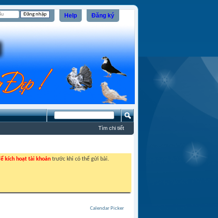
Help
Đăng ký
Tìm chi tiết
ể kích hoạt tài khoản
trước khi có thể gửi bài.
Calendar Picker