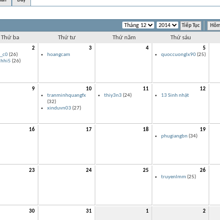
uần
Day
Hôm
Thứ ba
Thứ tư
Thứ năm
Thứ sáu
2
3
4
5
_c0
(26)
hoangcam
quoccuonglx90
(25)
chhi5
(26)
9
10
11
12
tranminhquangfx
thiy3n3
(24)
13 Sinh nhật
(32)
xinduvn03
(27)
16
17
18
19
phugiangbn
(34)
23
24
25
26
truyenlmm
(25)
30
31
1
2