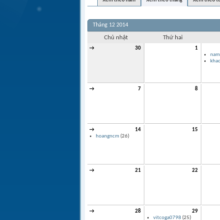
Xem theo năm
Xem theo tháng
Xem theo t
Tháng 12 2014
Chủ nhật
Thứ hai
→
30
1
nam
kha
→
7
8
→
14
15
hoangncm
(26)
→
21
22
→
28
29
vitcoga0798
(25)