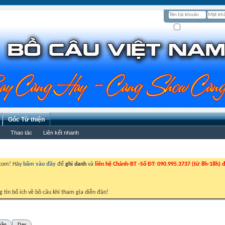
Ghi nhớ?
Góc Từ thiện
Thao tác
Liên kết nhanh
.com! Hãy
bấm vào đây
để
ghi danh
và
liên hệ Chánh-BT -Số ĐT: 090.995.3737 (từ 8h-18h) đ
g tin bổ ích về bồ câu khi tham gia diễn đàn!