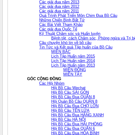
Các giải đua năm 2013
Các giải đua năm 2012
Các giải đua năm 2011
Quá Trình Phát Triển Môn Chim Đua Bồ Câu
Những Chiến Binh Bất Tử
Các Bài Viết Tham Khảo
Các giải đua Quốc Tế
Kỹ Thuật Chăm sóc và Huấn luyện
Bệnh tật, cách Chăm sóc, Phòng ngừa và Trị b
Câu chuyện khó tin về bồ câu
Tin Tức và Kết quả Tập huấn của Bồ Câu
MIỀN BẮC
Lịch Tập Huấn năm 2015
Lịch Tập Huấn năm 2014
Lịch Tập Huấn năm 2013
MIỀN ĐÔNG
MIỀN TÂY
GÓC CỘNG ĐỒNG
Các Hội Nhóm
Hội Bồ Câu Wechat
Hội Bồ Câu SÀI GÒN
Hội Bồ Câu Đua QUẬN 8
Hội Quán Bồ Câu QUẬN 8
Hội Bồ Câu Đua CHỢ LỚN
Hội Bồ Câu TÊN LỬA
Hội Bồ Câu Đua HÀNG XANH
Hội Bồ Câu HÀ NỘI
Hội Bồ Câu Đua HẢI PHÒNG
Hội Bồ Câu Đua QUẬN 6
Hội Bồ Câu Đua HÒA BÌNH