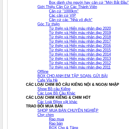
Box dành cho người hay căn cứ "Mới Bắt Đầu"
Giới Thiệu Căn Cứ Các Thành Viên
Căn cứ "1000km"
Các căn cứ VIP
Căn cứ các "Nhà vô địch"
Góc Từ thiện
Từ thiện và Hiến máu nhân đạo 2020
Từ thiện và Hiến máu nhân đạo 2019
Từ thiện và Hiến máu nhân đạo 2018
Từ thiện và Hiến máu nhân đạo 2017
Từ thiện và Hiến máu nhân đạo 2016
Từ thiện và Hiến máu nhân đạo 2015
Từ thiện và Hiến máu nhân đạo 2014
Từ thiện và Hiến máu nhân đạo 2013
Từ thiện và Hiến máu nhân đạo 2012
Từ thiện và Hiến máu nhân đạo 2011
Offline
BOX CHO ANH EM TẬP SOẠN- GỬI BÀI
Cafe Vỉa Hè
CÁC LOẠI CHIM BỒ CÂU KIỂNG NỘI & NGOẠI NHẬP
Show Bồ câu Kiểng
Các Loại Bồ Câu Khác
CÁC LOẠI CHIM KIỂNG & CHIM HÓT
Các Loài Động vật khác
TRAO ĐỔI MUA BÁN
SHOP MUA BÁN CHUYÊN NGHIỆP
Chợ chim
Rao mua
Rao bán
BOX Cho & Tặng