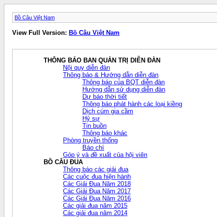
Bồ Câu Việt Nam
View Full Version:
Bồ Câu Việt Nam
THÔNG BÁO BAN QUẢN TRỊ DIỄN ĐÀN
Nội quy diễn đàn
Thông báo & Hướng dẫn diễn đàn
Thông báo của BQT diễn đàn
Hướng dẫn sử dụng diễn đàn
Dự báo thời tiết
Thông báo phát hành các loại kiềng
Dịch cúm gia cầm
Hỷ sự
Tin buồn
Thông báo khác
Phòng truyền thống
Báo chí
Góp ý và đề xuất của hội viên
BỒ CÂU ĐUA
Thông báo các giải đua
Các cuộc đua hiện hành
Các Giải Đua Năm 2018
Các Giải Đua Năm 2017
Các Giải Đua Năm 2016
Các giải đua năm 2015
Các giải đua năm 2014