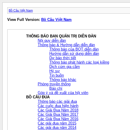
Bồ Câu Việt Nam
View Full Version:
Bồ Câu Việt Nam
THÔNG BÁO BAN QUẢN TRỊ DIỄN ĐÀN
Nội quy diễn đàn
Thông báo & Hướng dẫn diễn đàn
Thông báo của BQT diễn đàn
Hướng dẫn sử dụng diễn đàn
Dự báo thời tiết
Thông báo phát hành các loại kiềng
Dịch cúm gia cầm
Hỷ sự
Tin buồn
Thông báo khác
Phòng truyền thống
Báo chí
Góp ý và đề xuất của hội viên
BỒ CÂU ĐUA
Thông báo các giải đua
Các cuộc đua hiện hành
Các Giải Đua Năm 2018
Các Giải Đua Năm 2017
Các Giải Đua Năm 2016
Các giải đua năm 2015
Các giải đua năm 2014