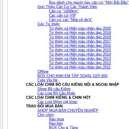
Box dành cho người hay căn cứ "Mới Bắt Đầu"
Giới Thiệu Căn Cứ Các Thành Viên
Căn cứ "1000km"
Các căn cứ VIP
Căn cứ các "Nhà vô địch"
Góc Từ thiện
Từ thiện và Hiến máu nhân đạo 2020
Từ thiện và Hiến máu nhân đạo 2019
Từ thiện và Hiến máu nhân đạo 2018
Từ thiện và Hiến máu nhân đạo 2017
Từ thiện và Hiến máu nhân đạo 2016
Từ thiện và Hiến máu nhân đạo 2015
Từ thiện và Hiến máu nhân đạo 2014
Từ thiện và Hiến máu nhân đạo 2013
Từ thiện và Hiến máu nhân đạo 2012
Từ thiện và Hiến máu nhân đạo 2011
Offline
BOX CHO ANH EM TẬP SOẠN- GỬI BÀI
Cafe Vỉa Hè
CÁC LOẠI CHIM BỒ CÂU KIỂNG NỘI & NGOẠI NHẬP
Show Bồ câu Kiểng
Các Loại Bồ Câu Khác
CÁC LOẠI CHIM KIỂNG & CHIM HÓT
Các Loài Động vật khác
TRAO ĐỔI MUA BÁN
SHOP MUA BÁN CHUYÊN NGHIỆP
Chợ chim
Rao mua
Rao bán
BOX Cho & Tặng