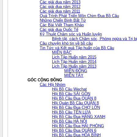
Các giải đua năm 2013
Các giải đua năm 2012
Các giải đua năm 2011
Quá Trình Phát Triển Môn Chim Đua Bồ Câu
Những Chiến Binh Bất Tử
Các Bài Viết Tham Khảo
Các giải đua Quốc Tế
Kỹ Thuật Chăm sóc và Huấn luyện
Bệnh tật, cách Chăm sóc, Phòng ngừa và Trị b
Câu chuyện khó tin về bồ câu
Tin Tức và Kết quả Tập huấn của Bồ Câu
MIỀN BẮC
Lịch Tập Huấn năm 2015
Lịch Tập Huấn năm 2014
Lịch Tập Huấn năm 2013
MIỀN ĐÔNG
MIỀN TÂY
GÓC CỘNG ĐỒNG
Các Hội Nhóm
Hội Bồ Câu Wechat
Hội Bồ Câu SÀI GÒN
Hội Bồ Câu Đua QUẬN 8
Hội Quán Bồ Câu QUẬN 8
Hội Bồ Câu Đua CHỢ LỚN
Hội Bồ Câu TÊN LỬA
Hội Bồ Câu Đua HÀNG XANH
Hội Bồ Câu HÀ NỘI
Hội Bồ Câu Đua HẢI PHÒNG
Hội Bồ Câu Đua QUẬN 6
Hội Bồ Câu Đua HÒA BÌNH