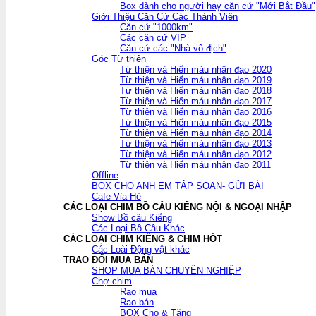
Box dành cho người hay căn cứ "Mới Bắt Đầu"
Giới Thiệu Căn Cứ Các Thành Viên
Căn cứ "1000km"
Các căn cứ VIP
Căn cứ các "Nhà vô địch"
Góc Từ thiện
Từ thiện và Hiến máu nhân đạo 2020
Từ thiện và Hiến máu nhân đạo 2019
Từ thiện và Hiến máu nhân đạo 2018
Từ thiện và Hiến máu nhân đạo 2017
Từ thiện và Hiến máu nhân đạo 2016
Từ thiện và Hiến máu nhân đạo 2015
Từ thiện và Hiến máu nhân đạo 2014
Từ thiện và Hiến máu nhân đạo 2013
Từ thiện và Hiến máu nhân đạo 2012
Từ thiện và Hiến máu nhân đạo 2011
Offline
BOX CHO ANH EM TẬP SOẠN- GỬI BÀI
Cafe Vỉa Hè
CÁC LOẠI CHIM BỒ CÂU KIỂNG NỘI & NGOẠI NHẬP
Show Bồ câu Kiểng
Các Loại Bồ Câu Khác
CÁC LOẠI CHIM KIỂNG & CHIM HÓT
Các Loài Động vật khác
TRAO ĐỔI MUA BÁN
SHOP MUA BÁN CHUYÊN NGHIỆP
Chợ chim
Rao mua
Rao bán
BOX Cho & Tặng