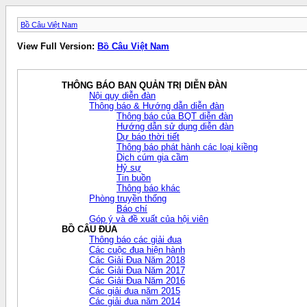
Bồ Câu Việt Nam
View Full Version:
Bồ Câu Việt Nam
THÔNG BÁO BAN QUẢN TRỊ DIỄN ĐÀN
Nội quy diễn đàn
Thông báo & Hướng dẫn diễn đàn
Thông báo của BQT diễn đàn
Hướng dẫn sử dụng diễn đàn
Dự báo thời tiết
Thông báo phát hành các loại kiềng
Dịch cúm gia cầm
Hỷ sự
Tin buồn
Thông báo khác
Phòng truyền thống
Báo chí
Góp ý và đề xuất của hội viên
BỒ CÂU ĐUA
Thông báo các giải đua
Các cuộc đua hiện hành
Các Giải Đua Năm 2018
Các Giải Đua Năm 2017
Các Giải Đua Năm 2016
Các giải đua năm 2015
Các giải đua năm 2014