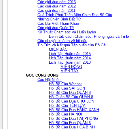
Các giải đua năm 2013
Các giải đua năm 2012
Các giải đua năm 2011
Quá Trình Phát Triển Môn Chim Đua Bồ Câu
Những Chiến Binh Bất Tử
Các Bài Viết Tham Khảo
Các giải đua Quốc Tế
Kỹ Thuật Chăm sóc và Huấn luyện
Bệnh tật, cách Chăm sóc, Phòng ngừa và Trị b
Câu chuyện khó tin về bồ câu
Tin Tức và Kết quả Tập huấn của Bồ Câu
MIỀN BẮC
Lịch Tập Huấn năm 2015
Lịch Tập Huấn năm 2014
Lịch Tập Huấn năm 2013
MIỀN ĐÔNG
MIỀN TÂY
GÓC CỘNG ĐỒNG
Các Hội Nhóm
Hội Bồ Câu Wechat
Hội Bồ Câu SÀI GÒN
Hội Bồ Câu Đua QUẬN 8
Hội Quán Bồ Câu QUẬN 8
Hội Bồ Câu Đua CHỢ LỚN
Hội Bồ Câu TÊN LỬA
Hội Bồ Câu Đua HÀNG XANH
Hội Bồ Câu HÀ NỘI
Hội Bồ Câu Đua HẢI PHÒNG
Hội Bồ Câu Đua QUẬN 6
Hội Bồ Câu Đua HÒA BÌNH