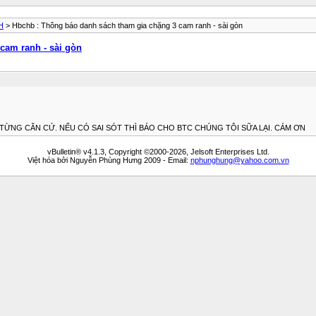
H
> Hbchb : Thông báo danh sách tham gia chặng 3 cam ranh - sài gòn
cam ranh - sài gòn
A TỪNG CĂN CỨ. NẾU CÓ SAI SÓT THÌ BÁO CHO BTC CHÚNG TÔI SỮA LẠI. CÁM ƠN
vBulletin® v4.1.3, Copyright ©2000-2026, Jelsoft Enterprises Ltd.
Việt hóa bởi Nguyễn Phùng Hưng 2009 - Email:
nphunghung@yahoo.com.vn