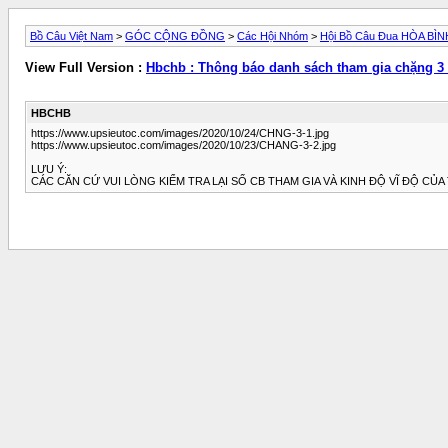
Bồ Câu Việt Nam
>
GÓC CỘNG ĐỒNG
>
Các Hội Nhóm
>
Hội Bồ Câu Đua HÒA BÌN
View Full Version :
Hbchb : Thông báo danh sách tham gia chặng 3 
HBCHB
https://www.upsieutoc.com/images/2020/10/24/CHNG-3-1.jpg
https://www.upsieutoc.com/images/2020/10/23/CHANG-3-2.jpg
LƯU Ý:
CÁC CĂN CỨ VUI LÒNG KIỂM TRA LẠI SỐ CB THAM GIA VÀ KINH ĐỘ VĨ ĐỘ CỦ