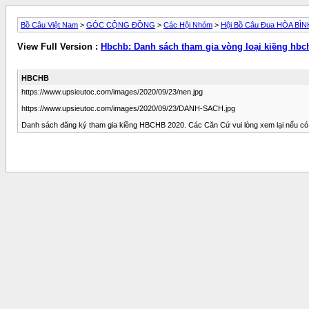
Bồ Câu Việt Nam
>
GÓC CỘNG ĐỒNG
>
Các Hội Nhóm
>
Hội Bồ Câu Đua HÒA BÌN
View Full Version :
Hbchb: Danh sách tham gia vòng loại kiềng hbc
HBCHB
https://www.upsieutoc.com/images/2020/09/23/nen.jpg
https://www.upsieutoc.com/images/2020/09/23/DANH-SACH.jpg
Danh sách đăng ký tham gia kiềng HBCHB 2020. Các Căn Cứ vui lòng xem lại nếu có sa