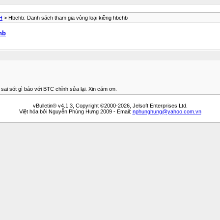
H
> Hbchb: Danh sách tham gia vòng loại kiềng hbchb
hb
i sót gì báo với BTC chỉnh sửa lại. Xin cám ơn.
vBulletin® v4.1.3, Copyright ©2000-2026, Jelsoft Enterprises Ltd.
Việt hóa bởi Nguyễn Phùng Hưng 2009 - Email:
nphunghung@yahoo.com.vn