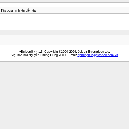
Tập post hình lên diễn đàn
vBulletin® v4.1.3, Copyright ©2000-2026, Jelsoft Enterprises Ltd.
Việt hóa bởi Nguyễn Phùng Hưng 2009 - Email:
nphunghung@yahoo.com.vn