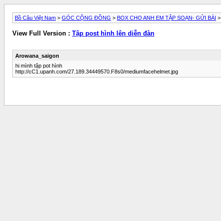
Bồ Câu Việt Nam
>
GÓC CỘNG ĐỒNG
>
BOX CHO ANH EM TẬP SOẠN- GỬI BÀI
> 
View Full Version :
Tập post hình lên diễn đàn
Arowana_saigon
hi mình tập pot hình
http://cC1.upanh.com/27.189.34449570.F8s0/mediumfacehelmet.jpg