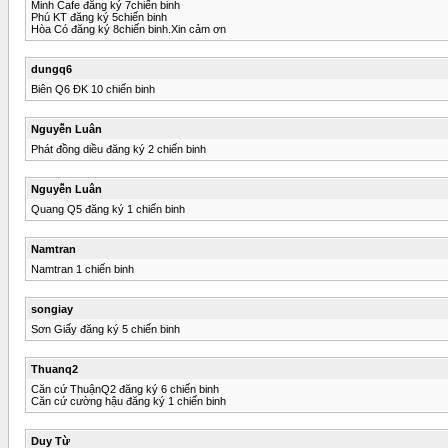
Minh Cafe đăng ký 7chiến binh
Phú KT đăng ký 5chiến binh
Hòa Có đăng ký 8chiến binh.Xin cảm ơn
dungq6
Biên Q6 ĐK 10 chiến binh
Nguyễn Luân
Phát đồng diều đăng ký 2 chiến binh
Nguyễn Luân
Quang Q5 đăng ký 1 chiến binh
Namtran
Namtran 1 chiến binh
songiay
Sơn Giấy đăng ký 5 chiến binh
Thuanq2
Căn cứ ThuậnQ2 đăng ký 6 chiến binh
Căn cứ cường hậu đăng ký 1 chiến binh
Duy Từ