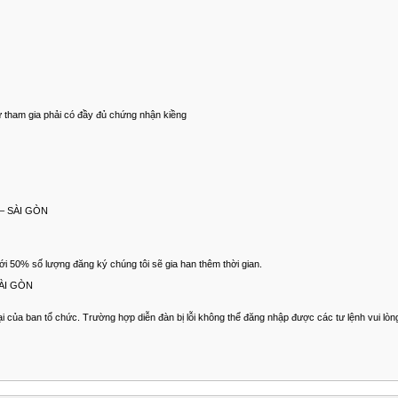
ứ tham gia phải có đầy đủ chứng nhận kiềng
i – SÀI GÒN
ới 50% số lượng đăng ký chúng tôi sẽ gia han thêm thời gian.
 SÀI GÒN
 của ban tổ chức. Trường hợp diễn đàn bị lỗi không thể đăng nhập được các tư lệnh vui lòng