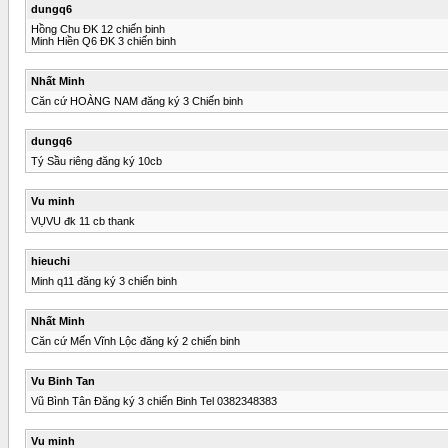
dungq6
Hồng Chu ĐK 12 chiến binh
Minh Hiền Q6 ĐK 3 chiến binh
Nhất Minh
Căn cứ HOÀNG NAM đăng ký 3 Chiến binh
dungq6
Tý Sầu riêng đăng ký 10cb
Vu minh
VỤVU đk 11 cb thank
hieuchi
Minh q11 đăng ký 3 chiến binh
Nhất Minh
Căn cứ Mến Vĩnh Lộc đăng ký 2 chiến binh
Vu Binh Tan
Vũ Bình Tân Đăng ký 3 chiến Binh Tel 0382348383
Vu minh