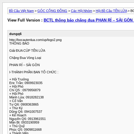
Bồ Câu Việt Nam
>
GÓC CỘNG ĐỒNG
>
Các Hội Nhóm
>
Hội Bồ Câu TÊN LỬA
> BC
View Full Version :
BCTL thông báo chặng đua PHAN RÍ – SÀI GÒN
dungq6
http://bocautenlua.com/up/logo2.png
THÔNG BÁO
Giải ĐUA CÚP TÊN LỬA
Chặng Đua Vòng Loại
PHAN RÍ – SÀI GÒN
I-THÀNH PHẦN BAN TỔ CHỨC :
+ Hội Trưởng
Eric Trần: 0909923035
+ Hội Phó
Chí Q5 : 0979956879
+ Hội Phó
Mành Lửa: 0918282138
+ Cố Vấn
Tư Q6: 0908363865
+ Thư Ký
Dũng Q6: 0941007537
+ Kế Hoạch
Nguyên Q6: 0913961551
Mẫn Bt: 0933190959
+ Thủ Quỹ
Phúc Q5: 0909811668
+ Thành Viên