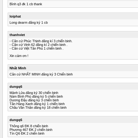
Bình q3 đk 1 cb thank
loiphat
Long dearm đăng ký 1 cb
thanhviet
- Căn cứ Phúc Thịnh đăng kí 3 chiến binh.
- Căn cứ Vinh 62 đăng kí 2 chiến binh .
- Căn cứ Việt Tân Phú 1 chiến binh .
Xin cám ơn !
Nhất Minh
Căn cứ NHẤT MINH đăng ký 3 Chiến binh
dungq6
Mành Lửa đăng ký 30 chiến binh
Nàm Bình Phú đăng ký 5 chiến binh
Dương Đậu đăng ký 3 chiến binh
Tân Hàng Xanh đăng ký 1 chiến binh
Châu Văn Thân đăng ký 18 chiến binh
dungq6
Thông q6 ĐK 8 chiến binh
Phương 467 ĐK 2 chiến binh
Tín Q6 ĐK 2 chiến binh