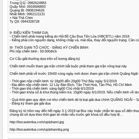
Trung Q11: 0982624883
Quậy Nhỏ: 0916666893
Quang Bt: 0908194626
Nhất Minh: 0962121131
+ Nài Thả Chim
Ty Q8: 0944328728
II- ĐIỀU KIỆN THAM GIA:
- Chiến binh phải mang kiềng do Hội Bồ Câu Đua Tên Lửa (HBCĐTL) năm 2018
- Kiềng phải còn nguyên dạng, không chắp vá, mài dũa, thay đổi nguyên trạng. Căn c
III- THỜI GIAN TỔ CHỨC - ĐĂNG KÝ CHIẾN BINH:
Phí nộp chiến binh : 50.000đ/cb
Cơ Cấu giải thưởng dựa trên số lượng đăng ký
Chiến binh muốn tham gia trận chính bắt buộc phải tham gia trận vòng loại này
Chiến binh phải về trước 15h00 cùng ngày mới được tham gia trận chính Quãng Ngã
- Thời gian nộp chiến binh: từ 18g00 đến 20g00 Thứ Bảy ngày 5/1/2019
- Địa điểm nộp chiến binh: 12 Lũy Bán Bích, Tân Thới Hoà, Tân Phú, Hồ Chí Minh
- Thời gian thả chiến binh: sáng 6g00 Chủ nhật 6/1/2019
- Thời gian khóa sổ & khui thùng kiểm tra: 15g00 ngày 6/1/2019. Nếu chiến binh về dư
- Quá thời gian quy định coi như chiến binh đó bị loại giải đua chính QUÃNG NGÃI –
- Đăng ký tham gia giải đua
Đăng ký từ hôm nay đến hết ngày 3-1-2019 tại Box này hoặc nhắn tin qua số điện thoại
chúng tôi sẽ dựa theo thời gian tin nhắn nếu trước giờ khoá sổ đều hợp lệ...
http://bocautenlua.com/up/phanri.jpg
http://bocautenlua.com/up/phanrikg.png