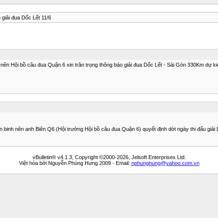
iải đua Dốc Lết 11/6
nên Hội bồ câu đua Quận 6 xin trân trọng thông báo giải đua Dốc Lết - Sài Gòn 330Km dự ki
ến binh nên anh Biên Q6 (Hội trưởng Hội bồ câu đua Quận 6) quyết định dời ngày thi đấu giả
vBulletin® v4.1.3, Copyright ©2000-2026, Jelsoft Enterprises Ltd.
Việt hóa bởi Nguyễn Phùng Hưng 2009 - Email:
nphunghung@yahoo.com.vn