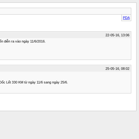
PDA
22-05-16, 13:06
ến diễn ra vào ngày 11/6/2016.
25-05-16, 08:02
i Dốc Lết 330 KM từ ngày 11/6 sang ngày 25/6.