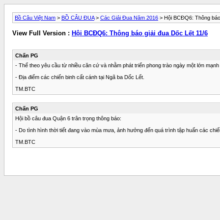
Bồ Câu Việt Nam
>
BỒ CÂU ĐUA
>
Các Giải Đua Năm 2016
> Hội BCĐQ6: Thông báo g
View Full Version :
Hội BCĐQ6: Thông báo giải đua Dốc Lết 11/6
Chấn PG
- Thể theo yêu cầu từ nhiều căn cứ và nhằm phát triển phong trào ngày một lớn mạnh 
- Địa điểm các chiến binh cất cánh tại Ngã ba Dốc Lết.
TM.BTC
Chấn PG
Hội bồ câu đua Quận 6 trân trọng thông báo:
- Do tình hình thời tiết đang vào mùa mưa, ảnh hưởng đến quá trình tập huấn các chi
TM.BTC