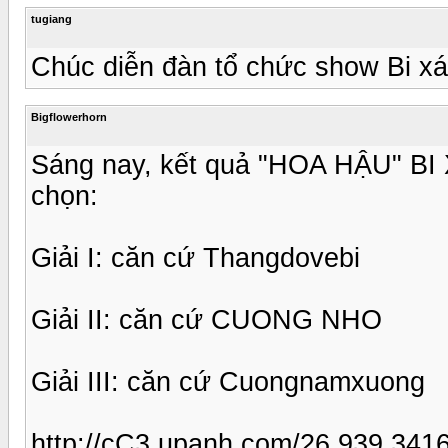
tugiang
Chúc diễn đàn tổ chức show Bi xá
Bigflowerhorn
Sáng nay, kết quả "HOA HẬU" 
chọn:
Giải I: căn cứ Thangdovebi
Giải II: căn cứ CUONG NHO
Giải III: căn cứ Cuongnamxuong
http://cC3.upanh.com/26.939.341