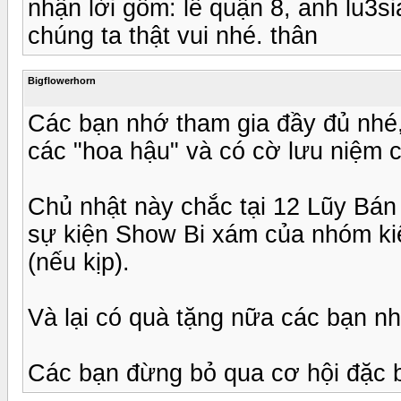
nhận lời gồm: lể quận 8, anh lu3s
chúng ta thật vui nhé. thân
Bigflowerhorn
Các bạn nhớ tham gia đầy đủ nhé,
các "hoa hậu" và có cờ lưu niệm c
Chủ nhật này chắc tại 12 Lũy Bán 
sự kiện Show Bi xám của nhóm ki
(nếu kịp).
Và lại có quà tặng nữa các bạn nh
Các bạn đừng bỏ qua cơ hội đặc b