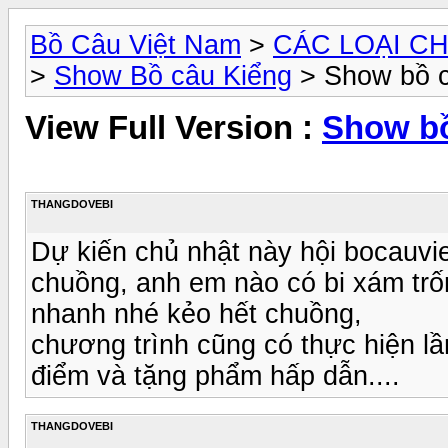
Bồ Câu Việt Nam
>
CÁC LOẠI CH
>
Show Bồ câu Kiểng
> Show bồ c
View Full Version :
Show bồ
THANGDOVEBI
Dự kiến chủ nhật này hội bocauvi
chuồng, anh em nào có bi xám tr
nhanh nhé kẻo hết chuồng,
chương trình cũng có thực hiện lầ
điểm và tặng phẩm hấp dẫn....
THANGDOVEBI