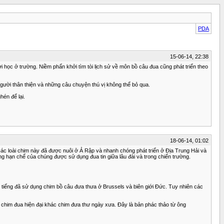
PDA
15-06-14, 22:38
i học ở trường. Niềm phấn khởi tìm tòi lịch sử về môn bồ câu đua cũng phát triển theo
người thân thiện và những câu chuyện thú vị không thể bỏ qua.
hén để lại.
18-06-14, 01:02
ác loài chim này đã được nuôi ở Ả Rập và nhanh chóng phát triển ở Địa Trung Hải và
ng hạn chế của chúng được sử dụng đua tin giữa lâu đài và trong chiến trường.
i tiếng đã sử dụng chim bồ câu đưa thưa ở Brussels và biên giới Đức. Tuy nhiên các
him đua hiện đại khác chim đưa thư ngày xưa. Đây là bản phác thảo từ ông