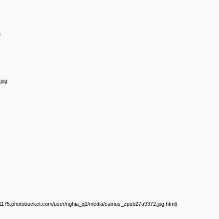
g
jpg
/s1175.photobucket.com/user/nghia_q2/media/camus_zpsb27a9372.jpg.html)