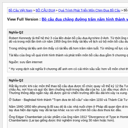
Bồ Câu Việt Nam
>
BỒ CÂU ĐUA
>
Quá Trình Phát Triển Môn Chim Đua Bồ Câu
> Bồ 
View Full Version :
Bồ câu đua chặng đường trăm năm hình thành và
Nghĩa-Q2
Robert Kennedy là thế hệ thứ 3 của liên đoàn bồ câu đua Ayrshire ở Anh. Từ thời ông 
đó và trong một lần tình cờ năm 1959 ông tìm thấy tài liệu về lịch sử bộ môn bồ câu đ
Trong những tài liệu anh tìm thấy có tài liều đã hơn trăm năm tuổi. Từ những nổ lực
Tài liệu của ông về quá trình hình thành và phát triển môn bồ câu đua gồm 9 chương qu
Nguồn: sưu tầm internet
" Hy vọng dịch sát nghĩa 9 chương để anh em có cái nhìn sâu sắc hơn về môn chơi thú
Nghĩa-Q2
Rất lâu trước khi các môn thể thao bồ câu đua được tổ chức quay về thế kỷ 12 Ba Tư
châu Âu, nơi Vua và quý tộc làm chuồng nuôi trong lâu đài của họ. Lúc đầu mục đích 
Thường thông điệp ngắn này đã được gửi từ chiến trường đến lâu đài khi xảy ra xung đ
Ở Sultan - Baghdad hình thành "Trạm đưa tin bồ câu" vào năm 1150 và Thành Cát Tư 
Năm 1840-1850 tiên phong là Bỉ sau đó là các nhà nuôi chim ở Pháp đã quan tâm di tr
tay đua hiện đại ngày nay đã lai tạo khác xa so với chim bồ câu đưa thưa lúc đầu.
Ông Edgar Chamberlain và tác phẩm của ông năm 1912 "Divergence of Type in Homing
Chamberlains (Lai tạo giống được thử nghiệm trong vòng 30 năm hoặc hơn).