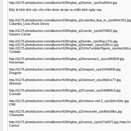
http://i1175.photobucket.com/albums/r639/nghia_q2/homer_zps0caf04cb.jpg
Đây là hình ảnh các chú chim được lai tạo ra chiến binh ngày nay
http://i1175.photobucket.com/albums/r639/nghia_q2/columba_livia_tn_zps6f44c551.jp
Columba_Livia (Rock Dove)
http://i1175.photobucket.com/albums/r639/nghia_q2/carrier_zps8d759f22.jpg
Eastern Carrier
http://i1175.photobucket.com/albums/r639/nghia_q2/tumler_zps00acc37e.jpg
http://i1175.photobucket.com/albums/r639/nghia_q2/tumbler_zpse329fc1c.jpg
http://i1175.photobucket.com/albums/r639/nghia_q2/UrfaTumblerPigeon_zps4ee1bfca.
Tumbler
http://i1175.photobucket.com/albums/r639/nghia_q2/horseman1_zpscb95954f.jpg
Horseman
http://i1175.photobucket.com/albums/r639/nghia_q2/dragoon_zps4240d830.jpg
Dragoon
http://i1175.photobucket.com/albums/r639/nghia_q2/skinnum_zps28d2ce77.jpg
Skinnum
http://i1175.photobucket.com/albums/r639/nghia_q2/Cumulet_zps54d868c5.jpg
Cumulet
http://i1175.photobucket.com/albums/r639/nghia_q2/chinese-owl-2_zps2b0c42bc.jpg
OWl
http://i1175.photobucket.com/albums/r639/nghia_q2/chesturlet_zpsfb0e38bc.jpg
Chesturlet
http://i1175.photobucket.com/albums/r639/nghia_q2/camus_zpsb27a9372.jpg (http:/
Camus