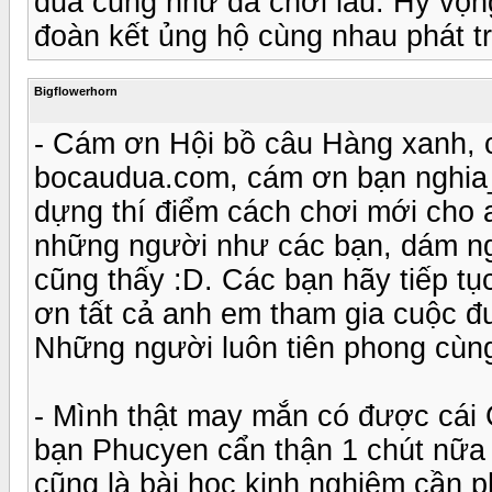
đua cũng như đã chơi lâu. Hy vọn
đoàn kết ủng hộ cùng nhau phát tr
Bigflowerhorn
- Cám ơn Hội bồ câu Hàng xanh, 
bocaudua.com, cám ơn bạn nghia_
dựng thí điểm cách chơi mới cho 
những người như các bạn, dám ngh
cũng thấy :D. Các bạn hãy tiếp t
ơn tất cả anh em tham gia cuộc đu
Những người luôn tiên phong cùn
- Mình thật may mắn có được cái
bạn Phucyen cẩn thận 1 chút nữa t
cũng là bài học kinh nghiệm cần p