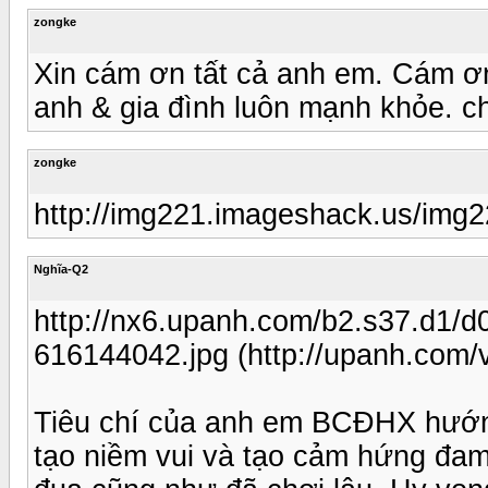
zongke
Xin cám ơn tất cả anh em. Cám ơ
anh & gia đình luôn mạnh khỏe. ch
zongke
http://img221.imageshack.us/img2
Nghĩa-Q2
http://nx6.upanh.com/b2.s37.d1
616144042.jpg (http://upanh.com/
Tiêu chí của anh em BCĐHX hướng t
tạo niềm vui và tạo cảm hứng đa