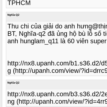
TPHCM
Nghĩa-Q2
Thu chi của giải do anh hưng@th
BT, Nghĩa-q2 đã ủng hộ bù lỗ số t
anh hunglam_q11 là 60 viên super f
http://nx8.upanh.com/b1.s36.d2
g (http://upanh.com/view/?id=drrc
Nghĩa-Q2
http://nx8.upanh.com/b3.s36.d2
ng (http://upanh.com/view/?id=4rr9