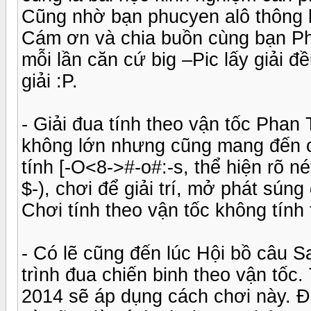
Cũng nhờ bạn phucyen alô thông b
Cám ơn và chia buồn cùng bạn 
mỗi lần căn cứ big –Pic lấy giải 
giải :P.
- Giải đua tính theo vận tốc Phan
không lớn nhưng cũng mang đến c
tính [-O<8->#-o#:-s, thể hiện rõ né
$-), chơi để giải trí, mở phát sún
Chơi tính theo vận tốc không tính 
- Có lẽ cũng đến lúc Hội bồ câu S
trình đua chiến binh theo vận tốc.
2014 sẽ áp dụng cách chơi này. Đ