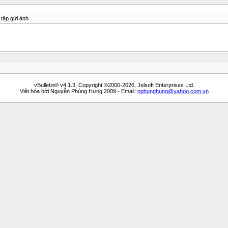
 tập gửi ảnh
vBulletin® v4.1.3, Copyright ©2000-2026, Jelsoft Enterprises Ltd.
Việt hóa bởi Nguyễn Phùng Hưng 2009 - Email:
nphunghung@yahoo.com.vn