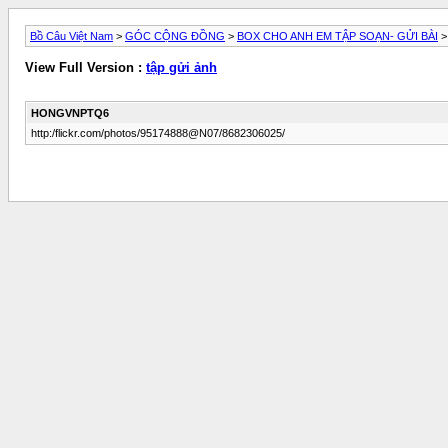
Bồ Câu Việt Nam
>
GÓC CỘNG ĐỒNG
>
BOX CHO ANH EM TẬP SOẠN- GỬI BÀI
>
View Full Version :
tập gửi ảnh
HONGVNPTQ6
http:/flickr.com/photos/95174888@N07/8682306025/