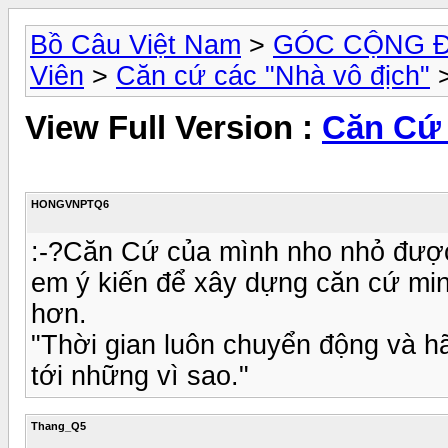
Bồ Câu Việt Nam
>
GÓC CỘNG 
Viên
>
Căn cứ các "Nhà vô địch"
>
View Full Version :
Căn Cứ
HONGVNPTQ6
:-?Căn Cứ của mình nho nhỏ được
em ý kiến để xây dựng căn cứ mi
hơn.
"Thời gian luôn chuyển động và h
tới những vì sao."
Thang_Q5