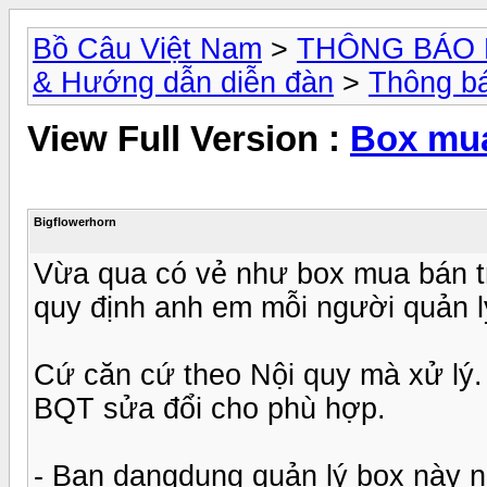
Bồ Câu Việt Nam
>
THÔNG BÁO 
& Hướng dẫn diễn đàn
>
Thông b
View Full Version :
Box mu
Bigflowerhorn
Vừa qua có vẻ như box mua bán tr
quy định anh em mỗi người quản l
Cứ căn cứ theo Nội quy mà xử lý.
BQT sửa đổi cho phù hợp.
- Bạn dangdung quản lý box này n