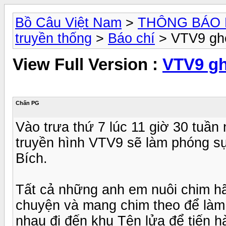
Bồ Câu Việt Nam
>
THÔNG BÁO 
truyền thống
>
Báo chí
> VTV9 ghé
View Full Version :
VTV9 gh
Chấn PG
Vào trưa thứ 7 lúc 11 giờ 30 tuầ
truyền hình VTV9 sẽ làm phóng sự
Bích.
Tất cả những anh em nuôi chim hã
chuyện và mang chim theo để làm
nhau đi đến khu Tên lửa để tiến h