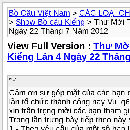
Bồ Câu Việt Nam
>
CÁC LOẠI CH
>
Show Bồ câu Kiểng
> Thư Mời T
Ngày 22 Tháng 7 Năm 2012
View Full Version :
Thư Mời
Kiểng Lần 4 Ngày 22 Thán
vu_q6
Cảm ơn sự góp mặt của các bạn c
lần tổ chức thành công nay Vu_q6
xin trân trọng mời các bạn tham gi
Trong lần trưng bày tiếp theo này
1 - Theo yêu cầu của một số bạn l