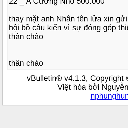
22 _ A Cường Nhỏ 500.000
thay mặt anh Nhân tên lửa xin gử
hội bồ câu kiển vì sự đóng góp th
thân chào
thân chào
vBulletin® v4.1.3, Copyright 
Việt hóa bởi Nguyễ
nphunghu